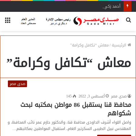
أحمد زكي: مبادرة “مصر تنطلق بالتصدير”
بحث
الق
عن
الرئيسية
/
معاش “تكافل وكرامة”
معاش “تكافل وكرامة”
صدى مصر
صدى مصر
أغسطس 3, 2022
145
محافظ قنا يستقبل 86 مواطن بمكتبه لبحث
شكواهم
واصل اللواء أشرف الداودى محافظ قنا، والدكتور حازم عمر نائب المحافظ، و
المهندس نبيل الطيبى السكرتير العام، استقبال المواطنين بمكاتبهم…