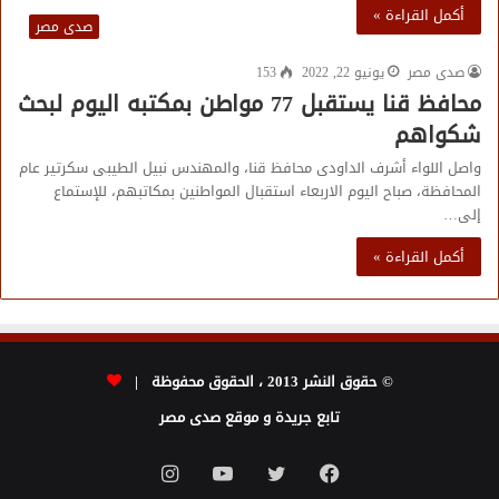
أكمل القراءة »
صدى مصر
صدى مصر
يونيو 22, 2022
153
محافظ قنا يستقبل 77 مواطن بمكتبه اليوم لبحث
شكواهم
واصل اللواء أشرف الداودى محافظ قنا، والمهندس نبيل الطيبى سكرتير عام
المحافظة، صباح اليوم الاربعاء استقبال المواطنين بمكاتبهم، للإستماع
إلى…
أكمل القراءة »
© حقوق النشر 2013 ، الحقوق محفوظة |
تابع جريدة و موقع صدى مصر
فيسبوك
تويتر
يوتيوب
انستقرام