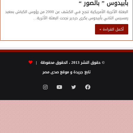
بأبيدوس ” بالصور “
البعثة الأثرية الأمريكية تنجح في الكشف عن 2000 من رؤوس الكباش بمعبد
رمسيس الثاني بأبيدوس بكرى دردير نجحت البعثة الأثرية…
أكمل القراءة »
© حقوق النشر 2013 ، الحقوق محفوظة |
تابع جريدة و موقع صدى مصر
فيسبوك
تويتر
يوتيوب
انستقرام