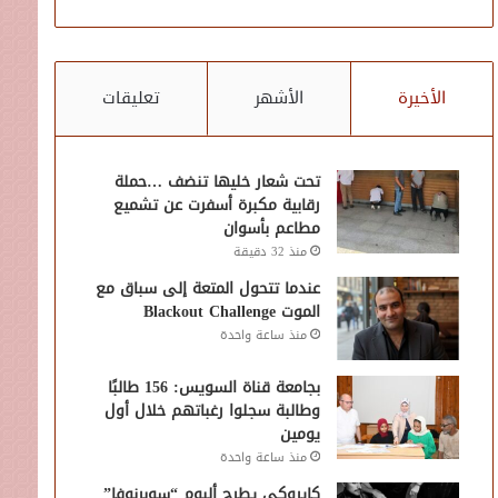
الأخيرة
الأشهر
تعليقات
تحت شعار خليها تنضف …حملة
رقابية مكبرة أسفرت عن تشميع
مطاعم بأسوان
منذ 32 دقيقة
عندما تتحول المتعة إلى سباق مع
الموت Blackout Challenge
منذ ساعة واحدة
بجامعة قناة السويس: 156 طالبًا
وطالبة سجلوا رغباتهم خلال أول
يومين
منذ ساعة واحدة
كايروكي يطرح ألبوم “سوبرنوفا”