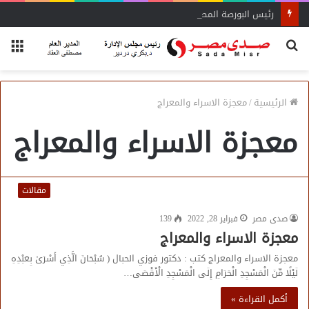
رئيس البورصة المصرية يلتقي رئيس جهاز التمثيل التجاري
بحث
الق
عن
الرئيسية
/
معجزة الاسراء والمعراج
معجزة الاسراء والمعراج
مقالات
صدى مصر
فبراير 28, 2022
139
معجزة الاسراء والمعراج
معجزة الاسراء والمعراج كتب : دكتور فوزي الحبال ( سُبْحَانَ الَّذِي أَسْرَىٰ بِعَبْدِهِ
لَيْلًا مِّنَ الْمَسْجِدِ الْحَرَامِ إِلَى الْمَسْجِدِ الْأَقْصَى…
أكمل القراءة »