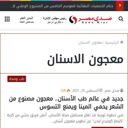
ختام التصفيات النهائية للموسم الخامس من المشروع الوطني للقراءة
بحث
الق
عن
الرئيسية
/
معجون الاسنان
معجون الاسنان
طب وصحة
صدى مصر
أغسطس 18, 2025
538
جديد في عالم طب الأسنان.. معجون مصنوع من
الشعر يحمي المينا ويمنع التسوس
في خطوة ثورية قد تغيّر مستقبل صحة الأسنان، أعلن فريق بحثي من كلية
"كينغز كوليدج لندن" عن تطوير معجون أسنان…