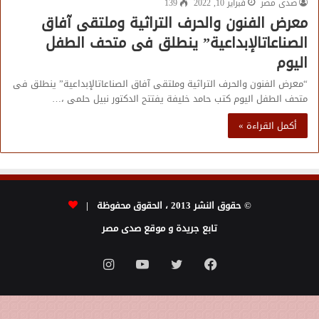
صدى مصر
فبراير 10, 2022
139
معرض الفنون والحرف التراثية وملتقى آفاق
الصناعاتالإبداعية” ينطلق فى متحف الطفل
اليوم
“معرض الفنون والحرف التراثية وملتقى آفاق الصناعاتالإبداعية” ينطلق فى
متحف الطفل اليوم كتب حامد خليفة يفتتح الدكتور نبيل حلمى ،…
أكمل القراءة »
© حقوق النشر 2013 ، الحقوق محفوظة |
تابع جريدة و موقع صدى مصر
فيسبوك
تويتر
يوتيوب
انستقرام