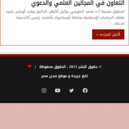
التعاون في المجالين العلمي والدعوي
استقبل فضيلة أ.د/ محمد الضويني، وكيل الأزهر، الدكتور بولنت أوتشر، عميد
معهد الدراسات الإسلامية بجامعة أوسنابروك بألمانيا، رئيس أكاديمية
الدعاة…
أكمل القراءة »
© حقوق النشر 2013 ، الحقوق محفوظة |
تابع جريدة و موقع صدى مصر
فيسبوك
تويتر
يوتيوب
انستقرام