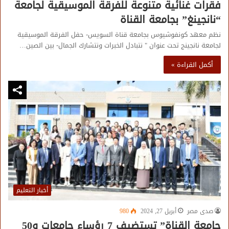
فقرات غنائية متنوعة للفرقة الموسيقية لجامعة
“نانجينغ” بجامعة القناة
نظم معهد كونفوشيوس بجامعة قناة السويس- حفل الفرقة الموسيقية
لجامعة نانجينج تحت عنوان " نتبادل الخبرات ونتشارك الجمال- بين الصين…
أكمل القراءة »
أخبار التعليم
صدى مصر
أبريل 27, 2024
980
جامعة القناة” تستضيف 7 رؤساء جامعات و50