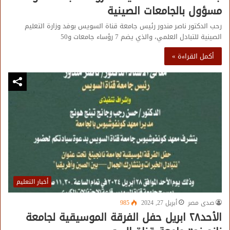
مسؤول بالجامعات الصينية
رحب الدكتور ناصر مندور رئيس جامعة قناة السويس بوفد وزارة التعليم
الصينية للتبادل العلمي، والذي يضم 7 رؤساء جامعات و50
أكمل القراءة »
أخبار التعليم
صدى مصر
أبريل 27, 2024
985
الأحد٢٨ ابريل حفل الفرقة الموسيقية لجامعة