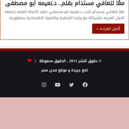
معًا لتعافي مستدام بقلم.. د.نعيمه ابو مصطفى
معًا لتعافي مستدام كتبت د.نعيمه ابو مصطفى تعقد الامانه العامه لجامعه
الدول العربيه بالشراكة مع وزارة التخطيط والتنمية الاقتصادية بجمهورية…
أكمل القراءة »
© حقوق النشر 2013 ، الحقوق محفوظة |
تابع جريدة و موقع صدى مصر
فيسبوك
تويتر
يوتيوب
انستقرام