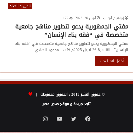
الدين و الحياة
إبراهيم أبو زيد
أبريل 26, 2025
172
مفتي الجمهورية يدعو لتطوير مناهج جامعية
متخصصة في “فقه بناء الإنسان”
مفتي الجمهورية يدعو لتطوير مناهج جامعية متخصصة في “فقه بناء
الإنسان” القاهرة 26 ابريل 2025م كتب – محمود الهندي …
أكمل القراءة »
© حقوق النشر 2013 ، الحقوق محفوظة |
تابع جريدة و موقع صدى مصر
فيسبوك
تويتر
يوتيوب
انستقرام