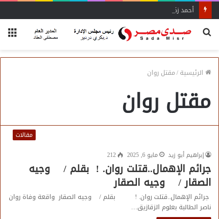
أحمد زكي: مبادرة “مصر تنطلق بالتصدير”
بحث
الق
عن
الرئيسية
/
مقتل روان
مقتل روان
مقالات
إبراهيم أبو زيد
مايو 6, 2025
212
جرائم الإهمال..قتلت روان. ! بقلم / وجيه
الصقار / وجيه الصقار
جرائم الإهمال..قتلت روان. ! بقلم / وجيه الصقار واقعة وفاة روان
ناصر الطالبة بعلوم الزقازيق…