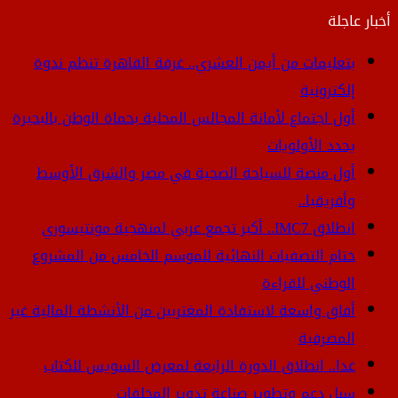
أخبار عاجلة
بتعليمات من أيمن العشري.. غرفة القاهرة تنظم ندوة
إلكترونية
أول اجتماع لأمانة المجالس المحلية بحماة الوطن بالبحيرة
يحدد الأولويات
أول منصة للسياحة الصحية في مصر والشرق الأوسط
وأفريقيا..
انطلاق IMC7.. أكبر تجمع عربي لمنهجية مونتيسوري
ختام التصفيات النهائية للموسم الخامس من المشروع
الوطني للقراءة
أفاق واسعة لاستفادة المغتربين من الأنشطة المالية غير
المصرفية
غدا.. انطلاق الدورة الرابعة لمعرض السويس للكتاب
سبل دعم وتطوير صناعة تدوير المخلفات