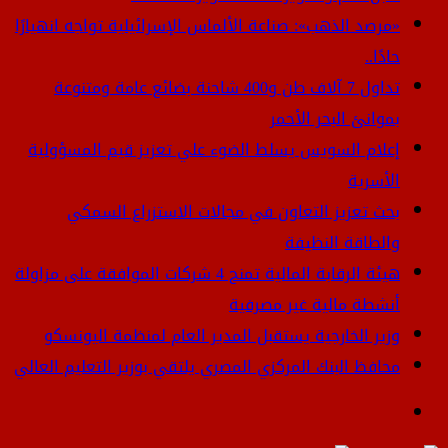
«مرصد الذهب»: صناعة الألماس الإسرائيلية تواجه انهيارًا
حادًا..
تداول 7 آلاف طن و400 شاحنة بضائع عامة ومتنوعة
بموانئ البحر الأحمر
إعلام السويس يسلط الضوء علي تعزيز قيم المسؤولية
الأسرية
بحث تعزيز التعاون في مجالات الاستزراع السمكي
والطاقة النظيفة
هيئة الرقابة المالية تمنح 4 شركات الموافقة على مزاولة
أنشطة مالية غير مصرفية
وزير الخارجية يستقبل المدير العام لمنظمة اليونسكو
محافظ البنك المركزي المصري يلتقي بوزير التعليم العالي
القائمة