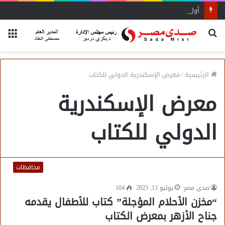
أول منصة للسياحة الصحية في مصر والشرق الأوسط وأفريقيا..
بحث
الق
عن
الرئيسية
/
ﻣﻌﺮﺽ ﺍﻹﺳﻜﻨﺪﺭﻳﺔ ﺍﻟﺪﻭﻟﻲ ﻟﻠﻜﺘﺎﺏ
ﻣﻌﺮﺽ ﺍﻹﺳﻜﻨﺪﺭﻳﺔ
ﺍﻟﺪﻭﻟﻲ ﻟﻠﻜﺘﺎﺏ
محافظات
صدى مصر
يوليو 13, 2023
104
“مخزن الأحلام المؤجلة” كتاب للأطفال يقدمه
جناح الأزهر بمعرض الكتاب