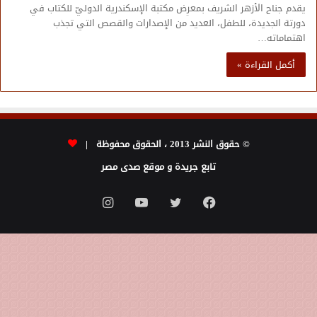
يقدم جناح الأزهر الشريف بمعرِض مكتبة الإسكندرية الدوليّ للكتاب في
دورتة الجديدة، للطفل، العديد من الإصدارات والقصص التي تجذب
اهتماماته…
أكمل القراءة »
© حقوق النشر 2013 ، الحقوق محفوظة |
تابع جريدة و موقع صدى مصر
فيسبوك
تويتر
يوتيوب
انستقرام