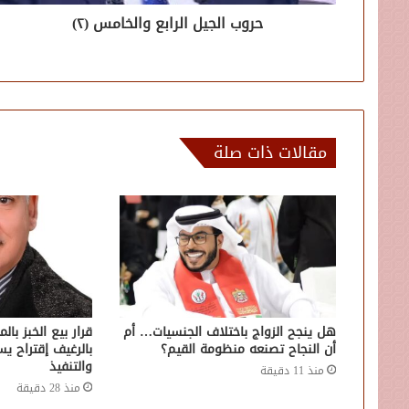
حروب الجيل الرابع والخامس (٢)
مقالات ذات صلة
هل ينجح الزواج باختلاف الجنسيات… أم
قرار بيع الخبز بال
أن النجاح تصنعه منظومة القيم؟
بالرغيف إقتراح ي
والتنفيذ
منذ 11 دقيقة
منذ 28 دقيقة