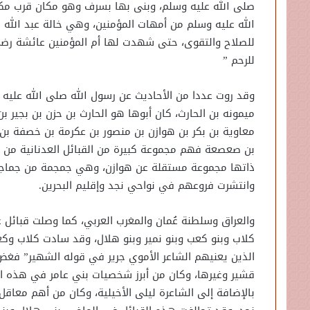
صلى الله عليه وسلم، وبنى بها بسرف وهو مكان قرب مك
الله عليه وسلم من أمهات المؤمنين، وهي خالة عبد الله ب
للصلاح والتقوى، حتى شهدت لها أم المؤمنين عائشة رضي ال
للرحم ”
وقد روت عددا من الأحاديث عن رسول الله صلى الله عليه
ميمونه بن الحارث، كان أبوها هو الحارث بن حزن بن بجير ب
معاوية بن بكر بن هوازن بن منصور بن عكرمة بن خصفة بن ق
بن صعصعة فهم مجموعة كبيرة من القبائل العدنانية من ق
ذاتها مجموعة مستقلة عن هوازن، وهي جمجمة من جماجم ال
وانتشرت فروعهم في نواحي نجد وإقليم البحرين.
والعراق وسلطنة عُمان والمغرب العربي، كما وصلت قبائل ع
كلاب وبنو كعب وبنو نمير وبنو هلال، وقد سادت كلاب وك
الذين يعنيهم الشاعر الأموي جرير في قوله الشهير” فغض ا
قشير وغيرها، وكان من أبرز شخصيات بني عامر في هذه ال
بالإضافة إلى الشاعرة ليلى الأخيلية، وكان من أهم معاقل 