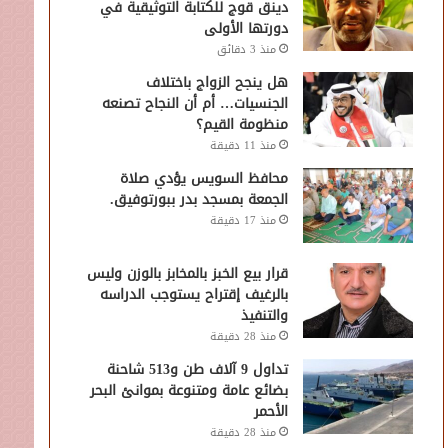
دينق قوج للكتابة التوثيقية في
دورتها الأولى
منذ 3 دقائق
هل ينجح الزواج باختلاف
الجنسيات… أم أن النجاح تصنعه
منظومة القيم؟
منذ 11 دقيقة
محافظ السويس يؤدي صلاة
الجمعة بمسجد بدر ببورتوفيق.
منذ 17 دقيقة
قرار بيع الخبز بالمخابز بالوزن وليس
بالرغيف إقتراح يستوجب الدراسه
والتنفيذ
منذ 28 دقيقة
تداول 9 آلاف طن و513 شاحنة
بضائع عامة ومتنوعة بموانئ البحر
الأحمر
منذ 28 دقيقة