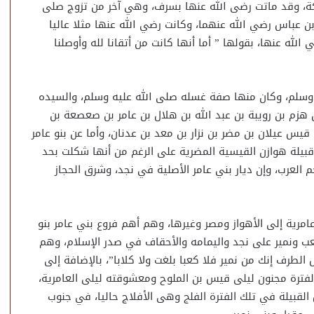
ة، وقد ماتت رضى الله عنها بسرف، وهي آخر من تزوج صلى
ن عباس رضي الله عنهما، وكانت رضي الله عنها مثلا عاليا
له عنها، بقولها ” أما أنها كانت من أتقانا لله وأوصلنا
 وسلم، وكان منها صفة غسله صلى الله عليه وسلم، والسيده
ن هزم بن رويبة بن عبد الله بن هلال بن عامر بن صعصعة بن
يس عيلان بن مضر بن نزار بن معد بن عدنان، وأما عن بنو عامر
بيلة هوازن القيسية المضرية على الرغم من أنها شكلت بحد
عرب، وإن ديار بني عامر الأصلية في نجد، وشرق الحجاز
امرية إلى الأهواز ومصر وغيرها، وهم أهم فروع بني عامر بنو
عب ونمير على نجد واليمامه والأحقاف في صدر الإسلام، وهم
لطرف إنك من نمير فلا كعبا بلغت ولا كلابا”، بالإضافة إلى
فترة مجنون ليلى قيس بن الملوح ومعشوقته ليلى العامرية،
القبيلة في تلك الفترة الفلج وهى الأفلاج حاليا، في جنوب