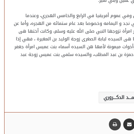
 عقيل وبني نمير.
 وفي عموم أفريقيا في الرابع والخامس الهجري، وعندما
ي نجد و اليمامه وخصوصا بعد عام ستمائه من الهجره، وأما عن
ر امرأة تزوجها النبي صلى الله عليه وسلم، وكانت أختها هى
 هى السيده لبابة الصغرى زوجة الوليد بن المغيرة ، فهي إذا
 وأخوات ميمونة لأمها هن السيده أسماء بنت عميس امرأة جعفر
حمزة بن عبد المطلب، والسيده سلمى بنت عميس زوجة عبد
ـد الدكـــروري
مشاركة عبر البريد
طباعة