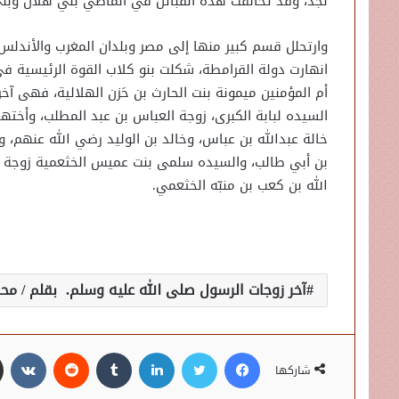
نجد، وقد تحالفت هذه القبائل في الماضي بني هلال وبني
وارتحلل قسم كبير منها إلى مصر وبلدان المغرب والأندلس
انهارت دولة القرامطة، شكلت بنو كلاب القوة الرئيسية ف
أم المؤمنين ميمونة بنت الحارث بن حَزن الهلالية، فهى آخ
السيده لبابة الكبرى، زوجة العباس بن عبد المطلب، وأختها
خالة عبدالله بن عباس، وخالد بن الوليد رضي الله عنهم،
بن أبي طالب، والسيده سلمى بنت عميس الخثعمية زوجة 
الله بن كعب بن منبّه الخثعمي.
آخر زوجات الرسول صلى الله عليه وسلم. بقلم / محمــ
فيسبوك
تويتر
لينكدإن
شاركها