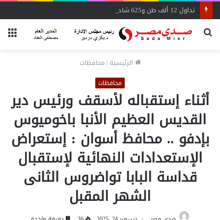
تداول 12 ألف طن و625 شاحنة بضائع عامة ومتنوعة بموانئ البحر الأحمر
بحث
الق
عن
الرئيسية
/
محافظات
محافظات
أثناء إستقباله لأسقف ورئيس دير
القديس العظيم الأنبا باخوميوس
بإدفو .. محافظ أسوان : إستعراض
الإستعدادات النهائية لإستقبال
قداسة البابا تواضروس الثانى
الشهر المقبل
صدى مصر
ديسمبر 24, 2025
36
دقيقة واحدة