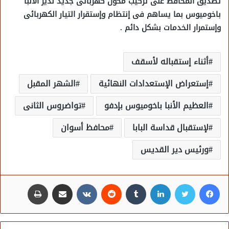
تصديق المحافظ على تركيب محول كهربائى جديد لدير الأنبا
باخوميوس بما يساهم فى إنتظام وإستقرار التيار الكهربائى
وإستمرار الخدمات بشكل دائم .
أثناء إستقباله لأسقف
إستعراض الإستعدادات النهائية
الشهر المقبل
العظيم الأنبا باخوميوس بإدفو
تواضروس الثانى
لإستقبال قداسة البابا
محافظ أسوان
ورئيس دير القديس
فيسبوك
تويتر
لينكدإن
مشاركة عبر البريد
طباعة