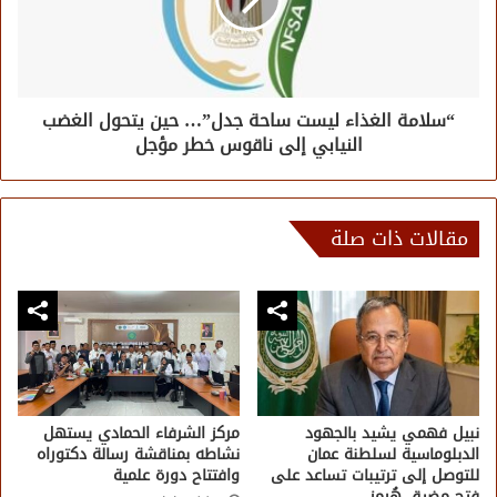
“سلامة الغذاء ليست ساحة جدل”… حين يتحول الغضب
النيابي إلى ناقوس خطر مؤجل
مقالات ذات صلة
نبيل فهمي يشيد بالجهود
مركز الشرفاء الحمادي يستهل
الدبلوماسية لسلطنة عمان
نشاطه بمناقشة رسالة دكتوراه
للتوصل إلى ترتيبات تساعد على
وافتتاح دورة علمية
فتح مضيق هُرمز