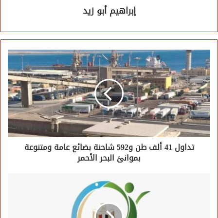
إبراهيم أبو زيد
تداول 41 ألف طن و592 شاحنة بضائع عامة ومتنوعة
بموانئ البحر الأحمر