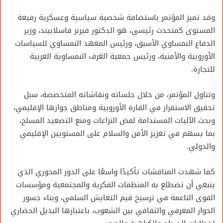
وقد تميز المؤتمر باستضافة شخصية سياسية وعسكرية رفيعة
المستوى كمتحدث رئيسي، هو الدكتور فيرنر فاسلابيند، وزير
الدفاع النمساوي الأسبق، ورئيس المعهد النمساوي للسياسات
الأوروبية والأمنية، ورئيس جمعية الغرف النمساوية العربية
للتجارة.
وتناول المؤتمر، من خلال جلساته ونقاشاته المتخصصة، سبل
تحقيق الاستقرار في القارة الأوروبية ومناطق جوارها الإقليمي،
وبحث الآليات المستدامة لفض النزاعات ومنع التصعيد المسلح،
بما يسهم في تعزيز الأمن والسلام على المستويين الإقليمي
والدولي.
كما شهدت المناقشات تأكيدًا واسعًا على الدور المحوري الذي
ينبغي أن تضطلع به المنظمات الفكرية والمجتمعية ومؤسسات
القوى الناعمة في ترسيخ قيم التعايش السلمي، وبناء جسور
الحوار المعرفي والثقافي بين الشعوب، باعتبارها البديل الحضاري