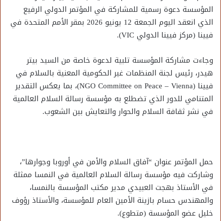
المؤسسة دعوة رسمية للمشاركة في المؤتمر الدولي الرفيع
الذي انعقد اليوم الجمعة 12 يونيو 2026 بمقر الأمم المتحدة في
فيينا (مركز فيينا الدولي VIC).
وجاءت مشاركة المؤسسة تلبية لدعوة خاصة من السيد بيتر
هيدر، رئيس لجنة المنظمات غير الحكومية المعنية بالسلام في
فيينا (NGO Committee on Peace – Vienna)، بما يعكس التقدير
المتنامي للدور الذي تضطلع به مؤسسة رسالة السلام العالمية
في نشر ثقافة السلام والحوار والتعايش بين الشعوب.
حمل المؤتمر عنوان “آفاق السلام والأمن في أوروبا وجوارها”،
وشاركت فيه مؤسسة رسالة السلام العالمية في النمسا ممثلة
في الأستاذ بهجت العبيدي مدير مكتب المؤسسة بالنمسا،
والمهندس حسام بازينة الأمين العام للمؤسسة، والأستاذ رؤوف
خليل عضو المؤسسة (متطوع).