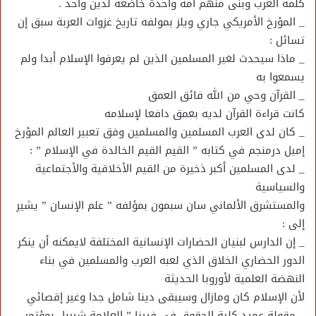
كلمه العرب وبنى منهم أمة واحدة خاضعة لدين واحد .
_ المؤرخ الأمريكي جاري ويلز بمولفه تاريخ غزوات العربة سبق إن
تسائل :
_ ماذا سيحدث لغير المسلمين الذين لم يعرفوا الإسلام أبدا ولم
يسمعوا به
_ القرآن وحي من الله فائق العمق
كانت قراءة القرآن لديه بعمق دافعا لإسلامه
_ كان لدى العرب المسلمين والمسلمين وفق تعبير العالم المؤرخ
إميل درمنجم في كتابه ” القيم القيم الخالدة في الإسلام ” :
_ لدى المسلمين أكبر ذخيرة من القيم الأخلاقية والأجتماعية
والسياسية
والمستشرق الألماني سان سبمون بمؤلفه ” علم الإنسان ” يشير
إلى :
_ إن الدارس لبنيان الحضارات الإنسانية المختلفة لايمكنه أن ينكر
الدور الحضاري الخلاق الذي لعبه العرب والمسلمين في بناء
النهضة العلمية لأوروبا الحديثة
لأن الإسلام كان ومازال وسيبقى دينا شامل جدا وغير إقصائي
_ مقولة عميد كلية الحقوق في فيينا ” العلامة شيريل بمؤتمر