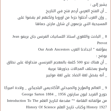
يشير إلى :
_ أن الفتح العربي أرحم فتح في التاريخ
_ وإن العرب أحتلوا جزءا من اوروبا ولكنهم لم يقضوا غلى
المسيحية التي يزعمون ان شارل مارتن حماها
8 _ الباحث واللغوي استاذ اللسانيات الفرنس جان بريفو Jean
Prevot
بمؤلفه ” اجدادنا العرب Our Arab Ancestors
يوضح :
_ أن هناك نحو 500 كلمة بالمعجم الفرنسي متداولة على نطاق
واسع بمختلف المجالات جذورها عربية
_ أنه يفضل لغة الضاد على لغة موليير
9 _ العالم والمؤرخ والصيدلي الأكاديمي البلجيكي _ ولادة اميركا
جورج الفريد ليون سارتون George Sarton 1884 _ 1956
من مؤلفاته الهامة “” مقدمة لتاريخ العلم Introduction To The
History 1927 وكتاب تاريخ العلم History Of Science