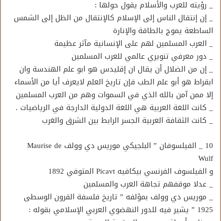
_ رؤيته للعرب والأسلام يقول حولها :
_ إن إنتقال الناس إلى الإسلام كالإنتقال من الظل إلى الشمس
الساطعة يموج بالطاقة والإنارة
_ العرب المسلمين لهم على الإنسانية مآثر عظيمة
_ دور معرفي تنويري عالمي للعرب المسلمين
_ إن من الضلال أن يقال ان إقليدس هو ابو علم الهندسة وان
ابقراط هو أبو علم الطب فإن تاريخ العلم لايعرف أيا من الأسماء
إلا ممن آمن بالله الذي في السموات وهم من العرب المسلمين
_ كانت اللغة العربية هي اللغة الدولية الدارجة في الرياضيات .
_ كانت الثقافة العربية الجسر الرابط بين الشرق والغرب
10 _ الفيلسوفان ” البلجيكي موريس دي وولف Maurise de
Wulf
و الفيلسوف الفرنسي بيكافيه Picavt المتوفي 1892
_ عدلا موقفهم تجاهة العرب والمسلمين
_ موريس دي وولف بمؤلفه ” تاريخ فلسفة القرون الوسطى
1925 ” يشير فيه للدور النهضوي العربي الإسلامي بقوله :