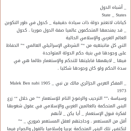
_ أشباه الدول
State _ States
كيانات لاتعتبر دولة ذات سيادة حقيقية _ كدول في طور التكوين
_ قد يمنحمها المتحكمون عالميا صفة الدول صوريا . كدول
العالم العربي والإسلامي الحالية
التي كل ماتبتغيه من “” الشرطي الإسرائيلي العالمي “” الحفاظ
على وجودها في بنية حكم الدولة المتواجدة
فيها _ لايهمها قابليتها للتحكم والإستعمار طالما هي في
سدة الحكم ولو كان وجودها شكليا .
_ المفكر العربي الجزائري مالك بن نبي Malek Ben nabi 1905 _
1973
وسياسة ،”” الترحيب والرضوخ التام للإستعمار “” من خلال “‘ زرع
البنى المتحكمة بالعالمين العربي والإسلامي في عقول شعوبها
لفكرة قبول الإستعمار _ أيا يكن _ لأنهم
أقل من المستعمر . وحاجتهم لعقل المستعمر ضروري _ “”
لتكتفي تلك البنى المتحكمة عربيا وإسلاميا بالقول والصراع فيما