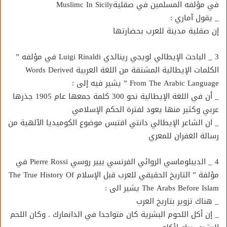
في مؤلفه المسلمين في صقليةMuslimc In Sicily
_ يقول آماري :
إن صقلية مدينة للعرب بحضارتها
3 _ الباحث الإيطالي لويجي رينالدي Luigi Rinaldi في مؤلفه ”
الكلمات الإيطالية المشتقة من اللغة العربية Words Derived
From The Arabic Language ” يشير فيه إلى :
_ أن في اللغة الإيطالية نحو 300 كلمة جمعها عام 1905 جذرها
عربي وكثير منها يعود لفترة الحكم الإسلامي
_ ان الشاعر الإيطالي دانتي اقتبس موضوع الكوميديا الآلهية من
رسالة الغفران للمعري
4 _ الديبلوماسي الروائي الفرنسي بيير روسي Pierre Rossi في
مؤلفة ” التاريخ الحقيقي للعرب قبل الإسلام The True History Of
The Arabs Before Islam يشير الى :
_ هناك تزوير بتاريخ العرب
_ إن أكل اللحوم البشرية كان متواجدا في الدانمارك . وكان اللحم