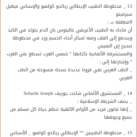
13 _ مخطوطة الطبيب الإيطالي ريالدو كولمبو والإسباني ميغيل
سيرفيتو
اامتعلقة ب :
أن ماجاء به الطبيب الأغريقي غالينوس بان الدم يتولد في الكبد
ويندفع إلى القلب ومنه لسائر أنحاء الجسم ورد في مخطوطة
صحيح إبن النفيس
والمستشرقة الألمانية بكتابها ” شمس العرب تسطع على الغرب
” وإشارتها إلى :
_ الطب الغربي بقي قرونا عديدة نسخة منسوخة من الطب
العربي
14 _ المستشرق الألماني شاخت جوزيف Schacht Joseph
_ يصف الشريعة الإسلامية :
_ إنها قانون فريد من الأوامر الآلهية تنظم حياة كل مسلم من
جميع وجوهها
15 _ مخطوطة الطبيبين “” الإيطالي ريالدو كولمبو _ الأسباني