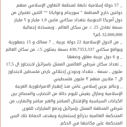
_ 57 دولة إسلامية تابعة لمنظمة التعاون الإسلامي منهم
دولتين خارج المنظمة ” سورينام وغوايانا “” اللتين تعتبران من
دول أمريكا الحنوبية بتعداد سكاني مابين 1,9 مليار و ٢ مليار
نسمة تعادل 25 ./. من سكان العالم . وبمساحة إجمالية
32,000,000 كم٢
_ من الدول الإسلامية 22 دولة عربية _ 7 ممالك و 15 جمهورية
وبواقع سكاني 430,7353,337 نسمة يمثلون 5./. من سكان العالم
_ و 6 دول عربية معلق وضعها
_ تعداد سكان شرطي العالمين الممثل باسرائيل لايتجاوز ال 17,5
مليون , نسمة . بتعداد وجودي إحتلالي بارض فلسطين لايتجاوز
ال 7 ملايين منهم ٣ مليون فلسطيني
_ وعالم عربي إسلامي عاش منذ إنهيار الامبراطورية العربية
الإسلامية ومازال يعيش لليوم حالة من التضارب والمصالح بين
الكيانات السياسية والإقتتال المباشر والغير مباشر والتقارب من
شرطي المنطقة الممثل بإسرائيل ودفع المليارات للقوى
المتحكمة العالمية بذرائع إستثمارية وبهدف الحفاظ تلك البنى
المتحكمة على مكانتها في الحكم.