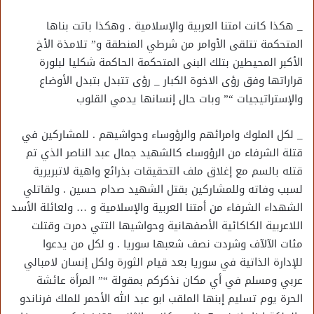
_ هكذا كانت امتنا العربية والإسلامية . وهكذا باتت بناها
المتحكمة تتلقى الأوامر من شرطي المنطقة و” تلامذة الأخ
الأكبر المحيطين بتلك البنى المتحكمة الحاكمة شكليا لبلورة
قراراتها وفق رؤى الاخوة الكبار _ رؤى تتبدل بتبدل الأوضاع
والإستراتيجيات “” وبات حال إنسانها يدمي القلوب
_ لكل الملوك وامرائهم والرؤوساء وحواشيهم . للمشاركين في
قتلة الشرفاء من الرؤوساء كالشهيد جمال عبد الناصر الذي تم
قتله بالسم مع إغلاق ملف التحقيقات بذرائع واهية لاتبريرية
لسبب وفاته وللمشاركين بقتل الشهيد صدام حسين . ولقاتلي
الشهداء الشرفاء من أمتنا العربية والإسلامية و … ولعائلة الأسد
اللاعربية الكاكائية الأصفهانية وحواشيها التتي دمرت وقتلت
مئات الآلآف وشردت نصف شعبها سوريا . و لكل من يدعوا
للإدارة الذاتية في سوريا بعد قيام الثورة ولكل إنسان لامبالي
عربي ومسلم في أي مكان نذكركم بمقولة “” المرأة عائشة
الحرة يوم تسليم إبنها الملقب ابو عبد الله الأحمر للملك فرناندو