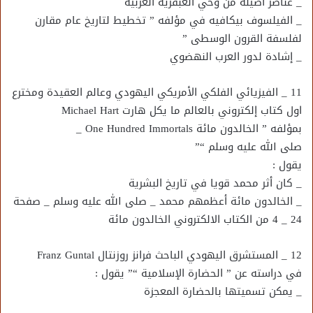
_ عناصر أصيلة من وحي العبقرية العربية
_ الفيلسوف بيكافيه في مؤلفه ” تخطيط لتاريخ عام مقارن
لفلسفة القرون الوسطى ”
_ إشادة لدور العرب النهضوي
11 _ الفيزيائي الفلكي الأمريكي اليهودي وعالم العقيدة ومخترع
اول كتاب إلكتروني بالعالم ما يكل هارت Michael Hart
بمؤلفه ” الخالدون مائة One Hundred Immortals _
صلى الله عليه وسلم “”
يقول :
_ كان أثر محمد قويا في تاريخ البشرية
_ الخالدون مائة أعظمهم محمد _ صلى الله عليه وسلم _ صفحة
24 _ 4 من الكتاب الالكتروني الخالدون مائة
12 _ المستشرق اليهودي الباحث فرانز روزنتال Franz Guntal
في دراسته عن ” الحضارة الإسلامية “” يقول :
_ يمكن تسميتها بالحضارة المعجزة