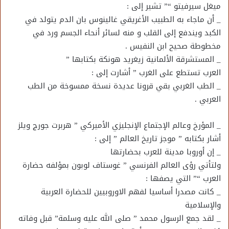
ميغل سيرفيتو “” تشير إلى :
_ أن ماجاء به الطبيب الأغريقي غالينوس بان الدم يتولد في
الكبد ويندفع إلى القلب و منه لسائر أنحاء الجسم ورد في
مخطوطة صحيح ابن النفيس .
_ المستشرقة الألمانية زيغريد هونكة بكتابها ”
العرب تستطع على الغرب ” أشارت إلى :
_ الطب الغربي بقي قرونا عديدة نسخة ممسوخة من الطب
العربي .
_ المؤرخ وعالم الإجتماع الإنجليزي الأميركي ” هربرت جورج ويلز
أشار بكتابه ” موجز تاريخ العالم ” إلى :
_ إن أوروبا مدينة للعرب بحضارتها
ولتأتي رؤى العالم الفرنسي ” غوستاف لوبون بمؤلفه حضارة
العرب “” التي يصفها :
_ كانت مصدرا أساسيا لفهم الاوروبيين للحضارة العربية
والإسلامية
_ لقد جمع الرسول محمد ” صلى الله عليه وسلمة” قبل وفاته