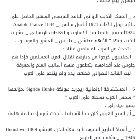
البشري يباع لأكله .
5 _ المفكر الأديب الروائي الناقد الفرنسي الشهير الحاصل على
جائزة نوبل للآداب 1921 أناتول فرانس Anatole France 1844 _
1924المتميز عالميا بنبل الاسلوب والتعاطف الإنساني _ عشرات
الكتب منها ” الآلهة عطشى _ تاييس _ العشق والموت و…
_ يتحدث عن العرب المسلمين قائلا :
_ الصليبيون خرجوا من ديارهم لقتال العرب المسلمين فإذا هم
جلوس عند أقدامهم يتعلمون منهم أساليب العلم والمعرفة
_ ليت القائد النصراني قطعت يده ولم ينتصر على العرب
6 _ المستشرقة الإلمانية زيجريد هونكة Sigride Hunke بمؤلفها
” شمس العرب تسطع على الغرب ”
يشير فيه إلى :
_ أن الفتح العربي كان خيرا لأسبانيا . أحدث ثورة إجتماعية هامة .
7 _ أستاذ التاريخ المتوسط بجامعة لندن. هرنشو Hernshwo 1869
_ 1946 _ مؤلفه علم التاريخ