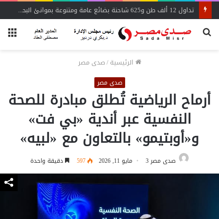
تداول 12 ألف طن و625 شاحنة بضائع عامة ومتنوعة بموانئ البحر الأحمر
بحث
الق
عن
الرئيسية
/
صدى مصر
صدى مصر
أرماح الرياضية تُطلق مبادرة للصحة
النفسية عبر أندية «بي فت»
و«أوبتيمو» بالتعاون مع «لبيه»
صدى مصر 3
مايو 11, 2026
597
دقيقة واحدة