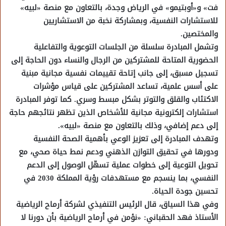
فت» و«أوبتيمو» في الرياض وجدة، بالتعاون مع منصة «لبيه»
للاستشارات النفسية، وبمشاركة نخبة من الاستشاريين
والمختصين.
وتشمل المبادرة سلسلة من الجلسات التوعوية والتفاعلية
الحضورية المتاحة للمشتركين من الرجال والنساء دون الحاجة إلى
تسجيل مسبق، إلى جانب إتاحة تقييمات نفسية مجانية مبنية
على أسس علمية، تساعد المشتركين على قياس مؤشرات
الاكتئاب والقلق والتوتر بشكل مبسط وسري. كما توفر المبادرة
استشارات إلكترونية مجانية للأشخاص الذين تظهر نتائجهم حاجة
إلى دعم إضافي، وذلك بالتعاون مع منصة «لبيه».
وتهدف المبادرة إلى تعزيز الوعي بأهمية الصحة النفسية
ودورها في تحقيق التوازن الذهني ودعم نمط حياة صحي، مع
تحويل التوعية إلى خطوات عملية تسهّل الوصول إلى الدعم
النفسي، بما ينسجم مع مستهدفات رؤية المملكة 2030 في
تحسين جودة الحياة.
وفي هذا السياق، قال الرئيس التنفيذي لشركة أرماح الرياضية
الأستاذ فهد الحقباني: «نؤمن في أرماح الرياضية بأن دورنا لا