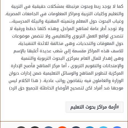
كما لا يوجد ربط وبحوث مرتبطة بمشكلات حقيقية في التربية
والتعليم وكليات التربية ومراكز المعلومات في الجامعات المصرية.
وغياب البحوث حول المعلم وتنميته المهنية والبيئة المدرسية،..
ولا توجد أطر عامة لمناهج المراحل. وهذه كلها خطط ورقية لا
تتصدي لواقع العمل التربوي والتعليمي ولا تتضمن موضوعات
حول المعوقات والتحديات، وهى مخالفة للائحة التنفيذية،
للاسف هذه المراكز مقسمة إلي شعب عديدة أغلبها بالإسم
وهى إهدار للمال العام بمركزى البحوث التربوية والتنمية
والإمتحانات والتقويم التربوى ، أما مركز المناهج فأصبح الإدارة
المركزية لتطوير المناهج والوسائل التعليمية ضمن إدارات ديوان
الوزارة والعاملون فيه يتقاضون رواتب عادية. ( هذا الكلام ليس
موجها ضد أفراد لكن لتصحيح الأوضاع الخاطئة للجميع حق الرد)
أزمة مراكز بحوث التعليم
فيسبوك
تويتر
لينكدإن
مشاركة عبر البريد
طباعة