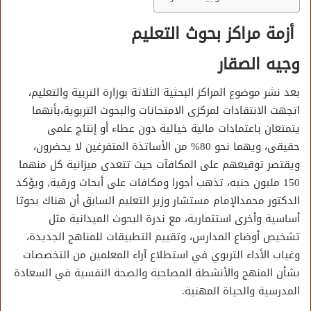
أزمة مراكز بحوث التعليم
وجيه الصقار
بعد نشر موضوع المراكز البحثية الثلاثة بوزارة التربية والتعليم،
اتجهت الانتقادات لمركزى الامتحانات والبحوث التربوية،بأنهما
يتمتعان باعتمادات مالية خيالية دون عطاء أو إنتاج علمى
حقيقى، ويهما نحو 80% من الأساتذة المتفرغين لا يحضرون،
ويقتصر توقيعهم على المكافآت حيث تتعدى ميزانية كل منهما
150 مليون جنيه، تذهب أجورا ومكافات على أبحاث ورقية, ويؤكد
الدكتور محمدالإمام مستشار وزير التعليم السابق أن هناك بحوثا
أساسية وأخرى استثمارية، مع ندرة البحوث الميدانية مثل
تشخيص أوضاع المدارس، وتقييم التطبيقات للمناهج الجديدة،
وغياب الأداء التربوي في استطلاع آراء المعلمين من التخصصات
بشأن المنهج والأنشطة المصاحبة والصحة النفسية في السعادة
المدرسية والحياة المهنية.