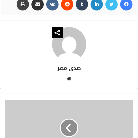
صدى مصر
موقع
الويب