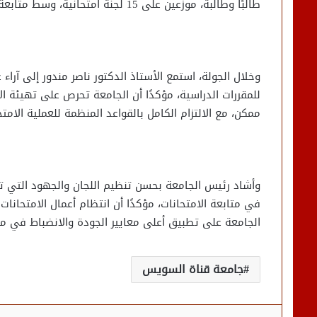
طالبًا وطالبة، موزعين على 15 لجنة امتحانية، وسط متابعة مستمرة من إدارة الكلية لضمان حسن سير الامتحانات.
وخلال الجولة، استمع الأستاذ الدكتور ناصر مندور إلى آر
للمقررات الدراسية، مؤكدًا أن الجامعة تحرص على تهيئة ال
ممكن، مع الالتزام الكامل بالقواعد المنظمة للعملية الامتح
وأشاد رئيس الجامعة بحسن تنظيم اللجان والجهود التي تبذل
في متابعة الامتحانات، مؤكدًا أن انتظام أعمال الامتحا
الجامعة على تطبيق أعلى معايير الجودة والانضباط في مخ
جامعة قناة السويس