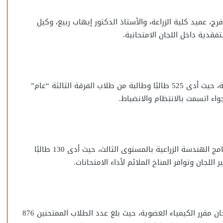
، عميد كلية الزراعة، والأستاذ الدكتور إيهاب ربيع، وكيل
فقدية داخل اللجان الامتحانية.
وخلال جولته، تابع رئيس الجامعة امتحانات الفترة المسائية، حيث أدى 525 طالبًا وطالبة من طلاب الفرقة الثالثة “عام”
واء اتسمت بالانتظام والانضباط.
كما تفقد لجان طلاب برنامج إدارة المشروعات الزراعية وبرنامج الهندسة الزراعية بالمستوى الثالث، حيث أدى 130 طالبًا
لجان وتوافر المناخ الملائم لأداء الامتحانات.
كما شهدت الفترة الصباحية أداء طلاب الفرقة الأولى امتحان مقرر الكيمياء العضوية، حيث بلغ عدد الطلاب الممتحنين 876