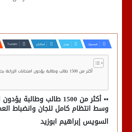
فيسبوك
تويتر
لينكدإن
▪︎▪︎ أكثر من 1500 طالب وطال
وسط انتظام كامل للجان وانضباط العمل
السويس إبراهيم ابوزيد