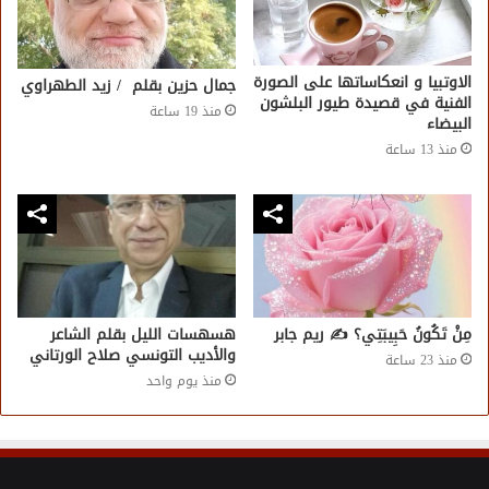
الاوتبيا و انعكاساتها على الصورة
جمال حزين بقلم / زيد الطهراوي
الفنية في قصيدة طيور البلشون
منذ 19 ساعة
البيضاء
منذ 13 ساعة
مِنْ تَكُونُ حَبِيبَتِي؟ ✍️ ريم جابر
هسهسات الليل بقلم الشاعر
والأديب التونسي صلاح الورتاني
منذ 23 ساعة
منذ يوم واحد