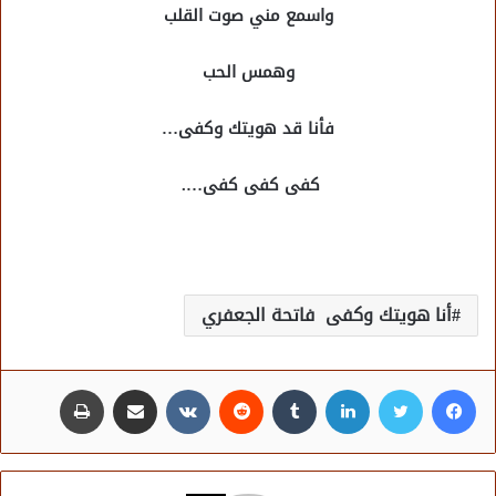
واسمع مني صوت القلب
وهمس الحب
فأنا قد هويتك وكفى…
كفى كفى كفى….
أنا هويتك وكفى فاتحة الجعفري
فيسبوك
تويتر
لينكدإن
مشاركة عبر البريد
طباعة