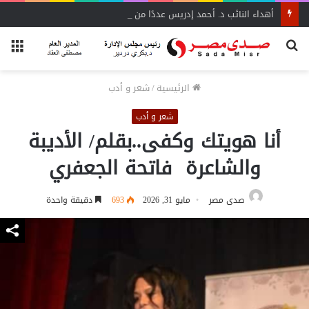
أهداء النائب د. أحمد إدريس عددًا من مؤلفات المفكر العربي الأستاذ علي الشرفاء
بحث
الق
عن
الرئيسية
/
شعر و أدب
شعر و أدب
أنا هويتك وكفى..بقلم/ الأديبة
والشاعرة فاتحة الجعفري
صدى مصر
مايو 31, 2026
693
دقيقة واحدة