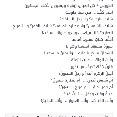
الكورس + كل الجبال: (بقوة ويشيرون لأكف الجمهور)
افتح كفَّك… بصّ فيه دلوقت
شايف الزهرة؟ ولا زحل الساكت؟
شايف الشمس؟ ولا عطارد الصامت؟ شايف القمر؟ ولا المريخ
الصارخ؟ كلنا فيك… دور جواك وانتَ ساكت!
أكفُّنا كتابٌ مفتوحٌ أمامنا
نقرؤهُ فنفهمُ أنفسَنا وهوانا
الشمالُ ما جُبِلنا عليه… واليمينُ ما سعينا.
وأنتَ المِلكُ… وأنتَ الرَّعيَّهْ
قارنْ كفَّكَ تعرفْ من تكونُ
أجبلُ الزهرةِ أنتَ أم زحلُ المصونُ؟
أم شمسٌ تُضيءُ… أم عطاردُ مفتونُ؟
أم قمرٌ يحلمُ… أم مريخٌ لا يهونُ؟
حياةٌ وقلبٌ وعقلٌ… ثلاثٌ فيكْ
وأنتَ الكتابُ… وأنتَ العنوانُ… وأنتَ الحكيمُ!