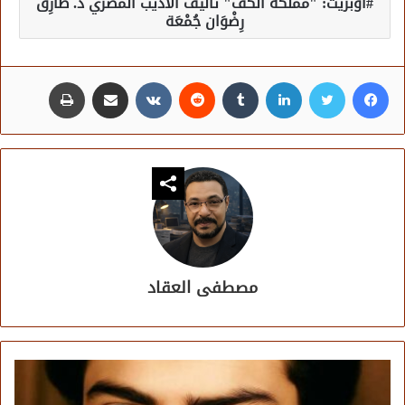
أوبريت: "مملكة الكف" تأليف الأديب المصري د. طَارِق
رِضْوَان جُمْعَة
فيسبوك
تويتر
لينكدإن
مشاركة عبر البريد
طباعة
مصطفى العقاد