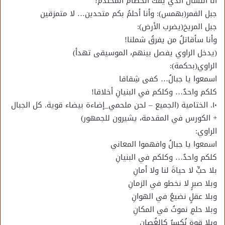
أنا اللسانُ الذي يفكُّ الخصامَ المُحتدم!
جبل القمر(بهمس): وأنا أحلمُ بكم متحدين… لا متمزقين
جبل المريخ(يضرب الأرض):
وأنا سأقاتلُ من يفرقُ شملنا!
(يدخل الراوي يفصل بينهم، الموسيقى تهدأ)
الراوي(بحكمة):
اسمعوا يا جبالُ… كفى شِقاقا
كلكم واحدٌ… وكلكم في البنيانِ أخلاقا!
١٠. الختامية (الجميع – لحن ملحمي_إضاءة بيضاء قوية. كل الجبال
+ الكورس في المقدمة، يشيرون للجمهور)
الراوي:
اسمعوا يا جبالُ وافهموا المعاني
كلكم واحدٌ… وكلكم في البنيانِ
بلا حبٍّ لا حياةَ لنا ولا أمانِ
وبلا صبرٍ لا نخطو في الزمانِ
وبلا عقلٍ نضيعُ في الهوانِ
وبلا حلمٍ نموتُ في المكانِ
وبلا قوةٍ نُكسرُ كالغُصانِ