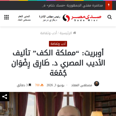
محاضرة مفتي الجمهورية «مسك ختام» فعاليات الفوج الأول
بحث
الق
عن
الرئيسية
/
أدب وثقافة
أدب وثقافة
أوبريت: “مملكة الكف” تأليف
الأديب المصري د. طَارِق رِضْوَان
جُمْعَة
مصطفى العقاد
يونيو 3, 2026
700
3 دقائق