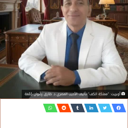
أوبريت: "مملكة الكف" تأليف الأديب المصري د. طَارِق رِضْوَان جُمْعَة