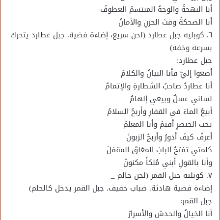
أنا البهجةُ والوجهُ المبتسمُ العطوفُ
أنا الضحكةُ وقتَ الحزنِ والأمانُ
٦. كوبليه جبل عطارد (لحن سريع، إضاءة فضية. جبل عطارد يتحرك
بسرعة وخفة)
جبل عطارد:
أصغوا إليَّ فأنا البيانُ والكلامُ
أنا عطاردُ صاحبُ الشطارةِ والإتمامُ
لساني عسلٌ وبيعي إلهامُ
أبيعُ الماءَ في القفارِ وأربحُ السلامُ
تحت الخنصرِ أقيمُ وأنا المعلمُ
أعرفُ كيفَ أدورُ وأربحُ الزبونَ
كلمتي تفتحُ البابَ المغلقَ المقفلَ
وأنا بالقولِ أبني مُلكاً مكنونُ
٧. كوبليه جبل القمر (لحن حالم _
إضاءة فضية هادئة. ضباب خفيف. جبل القمر يدخل كالحلم)
جبل القمر:
أنا الخيالُ والحدسُ والأسرارُ