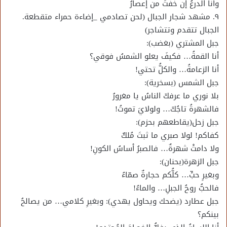
وأنا الدرعُ إن خفتَ من إعصارُ
٩. مشهد شجار الجبال (لحن تصادمي _إضاءة حمراء متقطعة.
الجبال تتقدم وتتشاجر)
جبل المشتري (بغضب):
أنا القمةُ… فكيفَ يعلو الشمسُ فوقي؟
أنا الزعامةُ… والكلُّ تحتي!
جبل الشمس (بسخرية):
بلا نوري ما عرفكَ الناسُ يا مغرورُ
فالشهرةُ تاجُكَ… ولولايَ تموتُ!
جبل زحل(يقاطعهم بحزم):
كفاكم! لولا صبري ما ثبتَ مُلكٌ
ولا دامتْ شهرةٌ… فالصبرُ أساسُ الكونِ!
جبل الزهرة(بحنان):
وبغيرِ حبٍّ… كلُّكم حجارةٌ صمّاءُ
فالحبُّ روحُ الجبلِ… والماءُ!
جبل عطارد (يضحك ويحاول يهدي): وبغيرِ كلامي… من يصالحُ
بينكم؟