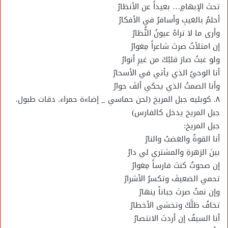
تحتَ الإبهامِ… بعيداً عن الأنظارُ
أحلمُ بالغيبِ وأسافرُ في الأفكارُ
وأرى ما لا تراهُ عيونُ النُّظارُ
إن امتلأتُ صرتَ شاعراً مِغوارُ
ولو غبتُ صارَ قلبُكَ من غيرِ أنوارُ
أنا الوحيُ الذي يأتي في الأسحارُ
وأنا الصمتُ الذي يحكي ألفَ حوارُ
٨. كوبليه جبل المريخ (لحن حماسي _ إضاءة حمراء. دقات طبول.
جبل المريخ يدخل كالفارس)
جبل المريخ:
أنا القوةُ والغضبُ والنارُ
بينَ الزهرةِ والمشتري لي دارُ
إن صحوتُ كنتَ فارساً مِغوارُ
تحمي الضعيفَ وتكسرُ الأشرارُ
وإن نمتُ صرتَ جباناً ينهارُ
تخافُ ظلَّكَ وتخشى الأخطارُ
أنا السيفُ إن أردتَ الانتصارُ