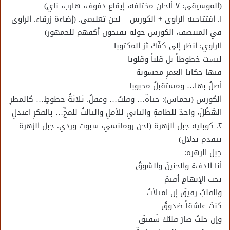
(الموسيقى: ٧ ألحان مختلفة، إيقاع دفوف، هارب، ناي)
١. افتتاحية الراوي + الكورس – لحن تعليمي. (إضاءة زرقاء. الراوي
في المنتصف، الكورس حوله يفتحون أكفهم للجمهور)
الراوي: انظر إلى كفِّكَ تَرَ المكتوبا
ليست خطوطاً بل قلباً وقلوبا
فيها حكايا العمرِ محسوبة
أصلٌ بها… ومستقبلٌ محبوبا
الكورس (بحماس): حياةٌ… وقلبٌ… وعقلُ. ثلاثةُ خطوطٍ… كالمطرِ
الهَطْلُ، واحدٌ للطاقةِ والثاني للأملِ والثالثُ للمخِّ… بالفكرِ اعتدلِ
٢. كوبليه جبل الزهرة (لحن رومانسي، سبوت وردي. جبل الزهرة
يتقدم بدلال)
جبل الزهرة:
أنا الدفءُ والحنينُ والشوقُ
تحت الإبهامِ أقيمُ
والقلبُ رقيقُ إن امتلأتُ
كنتَ عاشقاً صَدوقُ
وإن خلتُ صارَ قلبُكَ شَفيقُ