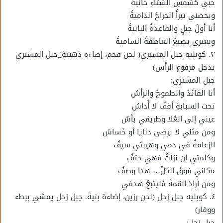
حبي كشمسِ الشتاءِ حانيةٌ
وبحضني تبرأُ الجراحُ الداميةُ
أنا أولُ جبلٍ والقاعدةُ البانيةُ
وبغيري يضيعُ العاطفةُ الساميةُ
٣. كوبليه جبل المشتري( لحن فخم، إضاءة ذهبية_جبل المشتري
يدخل مرفوع الرأس)
جبل المشتري:
أنا القائدُ والطموحُ والرأسُ
تحت السبابةِ أقفُ لا أُداسُ
عيني إلى العُلا وطريقي بأسُ
ومن مثلي لا يرضى دنايا أو خَساسُ
الزعامةُ في دمي وهيبتي سيفُ
وكلمتي إن نزلتْ فهي حتفُ
مكاني فوقَ الكلِّ… هذا وصفُ
ومن أرادَ القمةَ فليتبعْ هدفي
٤. كوبليه جبل زحل (لحن رزين، إضاءة بنية. جبل زحل يمشي ببطء
ووقار)
جبل زحل: