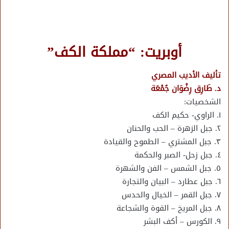
أوبريت: “مملكة الكف”
تأليف الأديب المصري
د. طَارِق رِضْوَان جُمْعَة
الشخصيات:
١. الراوي- حكيم الكف
٢. جبل الزهرة – الحب والحنان
٣. جبل المشتري – الطموح والقيادة
٤. جبل زحل- الصبر والحكمة
٥. جبل الشمس – الفن والشهرة
٦. جبل عطارد – البيان والتجارة
٧. جبل القمر – الخيال والحدس
٨. جبل المريخ – القوة والشجاعة
٩. الكورس – أكف البشر