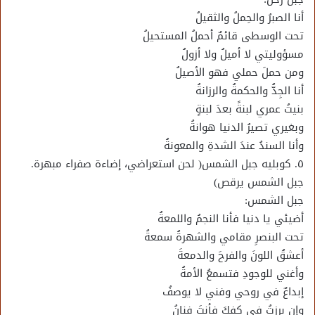
أنا الصبرُ والحِملُ والثقيلُ
تحت الوسطى قائمٌ أحملُ المستحيلُ
مسؤوليتي لا أميلُ ولا أزولُ
ومن حملَ حملي فهو الأصيلُ
أنا الجِدُّ والحكمةُ والرزانةُ
بنيتُ عمري لبنةً بعدَ لبنةٍ
وبغيري تصيرُ الدنيا هوانةُ
وأنا السندُ عندَ الشدةِ والمعونةُ
٥. كوبليه جبل الشمس( لحن استعراضي، إضاءة صفراء مبهرة.
جبل الشمس يرقص)
جبل الشمس:
أضيئي يا دنيا فأنا النجمُ واللمعةُ
تحت البنصرِ مقامي والشهرةُ سمعةُ
أعشقُ اللونَ والفرحَ والدمعةَ
وأغني للوجودِ فتسمعُ الأمةُ
إبداعٌ في روحي وفني لا يوصفُ
وإن برزتُ في كفكَ فأنتَ فنانُ