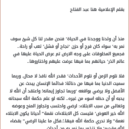
بقلم الإعلامية هنا عبد الفتاح
منذ أن ولدنا ووجدنا في الحياة’ فنحن مقدر لنا كل شئ سوف
نمر به’ سواء كان فرح أو حزن ‘نجاح أو فشل’ تعب أو راحة..
فجميع المخلوقات على وجه الارض تم عرض الحياة عليها في
عالم الذر’ حياتهم بما فيها عرضت عليهم واختاروها..
فلا نلوم الزمن أو نلوم الأحداث’ فقدر الله نافذ لا محال. وربما
سميت الدنيا بما فيها من دنائة؛ فدائما الإنسان يبحث عن
الأفضل ولا يرضي بواقعه ‘وربما تجاوز إيمانه؛ واعتقد أن الله لا
يحبه أو أن حظه اسوء من غيره.. لكنه لو علم حكمة الله سبحانه
وتعالى من سبب الابتلاء: لرضي واحتسب وتجاوز المنح وعوضه
الله خير العوض’ فليست كل الابتلاءات نقمة” أحيانا يكون الابتلاء
نعمة” ولا ندري حكمة الله فيها.؛.فكل ما علينا الرضي” بقضاء
الله وقدره’ ولا نتذمر بما نمر به من أحداث.