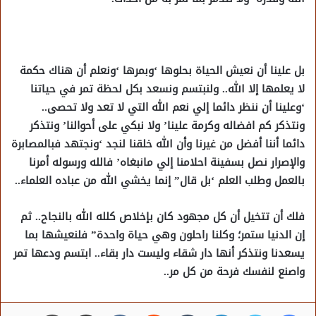
بل علينا أن نعيش الحياة بحلوها ‘وبمرها ‘ونعلم أن هناك حكمة
لا يعلمها إلا الله.. ولنبتسم ونسعد بكل لحظة تمر في حياتنا
‘وعلينا أن ننظر دائما إلي نعم الله التي لا تعد ولا تحصى..
ونتذكر كم افضاله وكرمة علينا’ ولا نبكي على أحوالنا’ ونتذكر
دائما أننا أفضل من غيرنا وأن الله خلقنا لنجد ‘ونجتهد فبالمصابرة
والإصرار نصل بسفينة احلامنا إلي مانبغاه’ فالله ورسوله أمرنا
بالعمل وطلب العلم ‘بل قال” إنما يخشي الله من عباده العلماء..
فلك أن تتخيل أن كل مجهود كان بإخلاص كلله الله بالنجاح.. ثم
إن الدنيا ستمر؛ وكلنا راحلون وهي حياة واحدة” فلنعيشها بما
يسعدنا ونتذكر أنها دار شقاء وليست دار بقاء.. ابتسم ودعها تمر
واصنع لنفسك فرحة من كل مر..
فيسبوك
تويتر
لينكدإن
مشاركة عبر البريد
طباعة