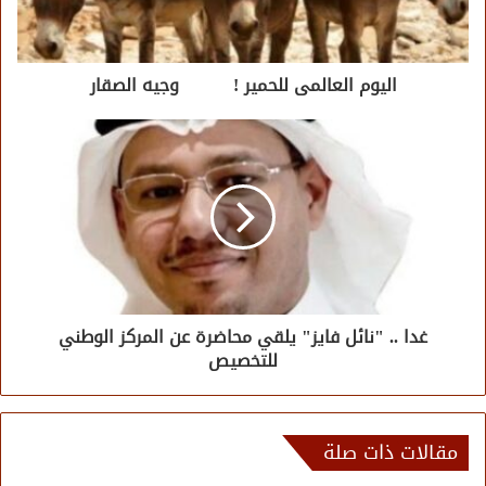
اليوم العالمى للحمير ! وجيه الصقار
غدا .. "نائل فايز" يلقي محاضرة عن المركز الوطني
للتخصيص
مقالات ذات صلة