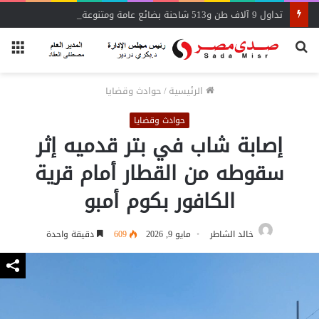
تداول 9 آلاف طن و513 شاحنة بضائع عامة ومتنوعة بموانئ البحر الأحمر
بحث
الق
عن
الرئيسية
/
حوادث وقضايا
حوادث وقضايا
إصابة شاب في بتر قدميه إثر
سقوطه من القطار أمام قرية
الكافور بكوم أمبو
خالد الشاطر
مايو 9, 2026
609
دقيقة واحدة