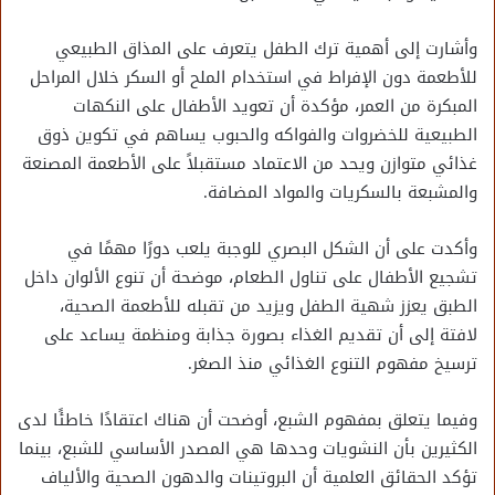
وأشارت إلى أهمية ترك الطفل يتعرف على المذاق الطبيعي
للأطعمة دون الإفراط في استخدام الملح أو السكر خلال المراحل
المبكرة من العمر، مؤكدة أن تعويد الأطفال على النكهات
الطبيعية للخضروات والفواكه والحبوب يساهم في تكوين ذوق
غذائي متوازن ويحد من الاعتماد مستقبلاً على الأطعمة المصنعة
والمشبعة بالسكريات والمواد المضافة.
وأكدت على أن الشكل البصري للوجبة يلعب دورًا مهمًا في
تشجيع الأطفال على تناول الطعام، موضحة أن تنوع الألوان داخل
الطبق يعزز شهية الطفل ويزيد من تقبله للأطعمة الصحية،
لافتة إلى أن تقديم الغذاء بصورة جذابة ومنظمة يساعد على
ترسيخ مفهوم التنوع الغذائي منذ الصغر.
وفيما يتعلق بمفهوم الشبع، أوضحت أن هناك اعتقادًا خاطئًا لدى
الكثيرين بأن النشويات وحدها هي المصدر الأساسي للشبع، بينما
تؤكد الحقائق العلمية أن البروتينات والدهون الصحية والألياف