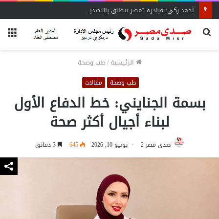
أحمد زكي: مبادرة “مصر تنطلق بالتصدير”
بحث
الق
عن
الرئيسية
/
طب وصحة
طب وصحة
مقالات
بسمة الجنايني: خط الدفاع الأول
لبناء أجيال أكثر صحة
صدى مصر 2
يونيو 10, 2026
645
3 دقائق