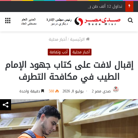
تداول 12 ألف طن و625 شاحنة بضائع عامة ومتنوعة بموانئ البحر الأحمر
بحث
الق
عن
الرئيسية
/
أخبار محلية
أخبار محلية
أدب وثقافة
إقبال لافت على كتاب جهود الإمام
الطيب في مكافحة التطرف
صدى مصر 2
يوليو 8, 2026
588
دقيقة واحدة