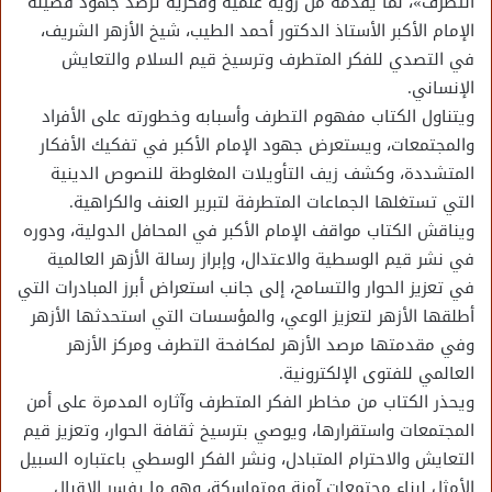
التطرف»، لما يقدمه من رؤية علمية وفكرية ترصد جهود فضيلة
الإمام الأكبر الأستاذ الدكتور أحمد الطيب، شيخ الأزهر الشريف،
في التصدي للفكر المتطرف وترسيخ قيم السلام والتعايش
الإنساني.
ويتناول الكتاب مفهوم التطرف وأسبابه وخطورته على الأفراد
والمجتمعات، ويستعرض جهود الإمام الأكبر في تفكيك الأفكار
المتشددة، وكشف زيف التأويلات المغلوطة للنصوص الدينية
التي تستغلها الجماعات المتطرفة لتبرير العنف والكراهية.
ويناقش الكتاب مواقف الإمام الأكبر في المحافل الدولية، ودوره
في نشر قيم الوسطية والاعتدال، وإبراز رسالة الأزهر العالمية
في تعزيز الحوار والتسامح، إلى جانب استعراض أبرز المبادرات التي
أطلقها الأزهر لتعزيز الوعي، والمؤسسات التي استحدثها الأزهر
وفي مقدمتها مرصد الأزهر لمكافحة التطرف ومركز الأزهر
العالمي للفتوى الإلكترونية.
ويحذر الكتاب من مخاطر الفكر المتطرف وآثاره المدمرة على أمن
المجتمعات واستقرارها، ويوصي بترسيخ ثقافة الحوار، وتعزيز قيم
التعايش والاحترام المتبادل، ونشر الفكر الوسطي باعتباره السبيل
الأمثل لبناء مجتمعات آمنة ومتماسكة، وهو ما يفسر الإقبال