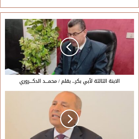
الابنة الثالثة لأبي بكر.. بقلم / محمـــد الدكـــروري