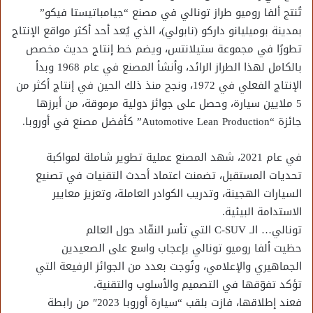
تُنتج ألفا روميو طراز تونالي في مصنع “جيامباتيستا فيكو”
بمدينة بوميليانو داركو (نابولي)، الذي يُعد أحد أكثر مواقع الإنتاج
تطورًا في مجموعة ستيلانتس، ويضم خط إنتاج حديث مخصص
بالكامل لهذا الطراز الرائد، وأنشأ المصنع في عام 1968 وبدأ
الإنتاج الفعلي في 1972، ونجح منذ ذلك الحين في إنتاج أكثر من
5 ملايين سيارة، وحصل على جوائز دولية مرموقة، من أبرزها
جائزة “Automotive Lean Production” كأفضل مصنع في أوروبا.
في عام 2021، شهد المصنع عملية تطوير شاملة لمواكبة
تحديات المستقبل، تضمنت اعتماد أحدث التقنيات في تصنيع
السيارات الهجينة، وتدريب الكوادر العاملة، وتعزيز معايير
الاستدامة البيئية.
تونالي… الـ C-SUV التي تأسر النقّاد حول العالم
حظيت ألفا روميو تونالي بإعجاب واسع على الصعيدين
الجماهيري والإعلامي، وتُوجت بعدد من الجوائز الرفيعة التي
تؤكد تفوّقها في التصميم والأسلوب والتقنية.
فعند إطلاقها، فازت بلقب “سيارة أوروبا 2023″ من رابطة