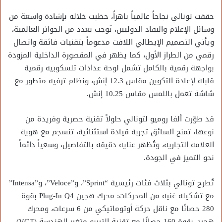
حققت تونالي نجاحاً عالمياً باهراً، حظيت خلاله بإشادة واسعة من
وسائل الإعلام والنقاد الدوليين، تُوجت بعدد من الجوائز العالمية،
ويأتي التصميم الإيطالي اللافت مدعوماً بتقنيات فائقة واتصال
رقمي من الطراز الأول، كما يظهر في المقصورة الداخلية المزودة
بواجهة رقمية بالكامل تشمل لوحة عدادات تلسكوبيه رقمية
قابلة لإعادة التكوين مقاس 12.3 إنش، ونظام ترفيه متطور مع
شاشة تعمل باللمس مقاس 10.25 إنش.
قد طوّرت ألفا روميو لتونالي حلولاً تقنية حصرية وفريدة من
نوعها، تمنح السائق تجربة قيادة استثنائية، تنسجم مع هوية
العلامة التجارية، وتُظهر عناية دقيقة بالتفاصيل، وسعياً دائماً
نحو التميز في الجودة.
تُطرح تونالي بثلاث فئات رئيسية “Sprint”، و”Veloce”، و”Intensa”
مع تشكيلة غنية من المحركات: محرك هجين Plug-In Q4 بقوة
280 حصانًا مع ناقل حركة أوتوماتيكي من 6 سرعات، ومحرك
هجين بقوة 160 حصانًا مع تقنية التيربو متغير الهندسة (VGT)