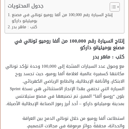
جدول المحتويات
إنتاج السيارة رقم 100,000 من ألفا روميو تونالي في مصنع
بوميليانو داركو
كتب : ماهر بدر
إنتاج السيارة رقم 100,000 من ألفا روميو تونالي في
مصنع بوميليانو داركو
كتب : ماهر بدر
مع وصول عدد السيارات المنتَجة إلى 100,000 وحدة تؤكد تونالي
مكانتها كسفيرة عالمية لعلامة ألفا روميو، حيث تجسد روح
الابتكار، والأناقة الإيطالية، والطابع الرياضي الكهربائي.
السيارة التي تحتفي بهذا الإنجاز الاستثنائي هي نسخة Sprint
بلون “روسو ألفا” المميز، تم تصنيعها في مصنع ستيلانتس
بمدينة بوميليانو داركو – أحد أبرز رموز الصناعة الإيطالية الأصيلة.
استطاعت ألفا روميو من خلال تونالي الدمج بين العراقة
والحداثة، محققةً جوائز مرموقة في مجالات التصميم،