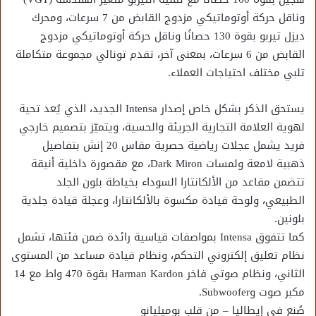
وناقل حركة أوتوماتيكي مزدوج القابض من 7 سرعات، ومحرك
ديزل تيربو بقوة 130 حصانًا وناقل حركة أوتوماتيكي مزدوج
القابض من 6 سرعات، بمعنى آخر، تقدم تونالي مجموعة متكاملة
تلبي مختلف احتياجات العملاء.
يستحق الذكر بشكل خاص إصدار Intensa الجديد، الذي يُعد تحية
لهوية العلامة التجارية الجريئة والحسية، ويتميّز بتصميم خارجي
فريد يشمل عجلات رياضية حصرية مقاس 20 إنش بتفاصيل
ذهبية لامعة ولمسات Dark Miron، مع مقصورة داخلية أنيقة
تتضمن مقاعد من الألكانتارا السوداء بخياطة بلون الجلد
الطبيعي، ولوحة قيادة مكسوة بالألكانتارا، وعجلة قيادة جلدية
بلونين.
كما تتفوق Intensa بمواصفات قياسية رائدة ضمن فئتها، تشمل
نظام تعليق إلكتروني التحكم، ونظام قيادة مساعد من المستوى
الثاني، ونظام صوتي فاخر Harman Kardon بقوة 470 واط مع 14
مكبر صوت وSubwoofer.
صُنع في إيطاليا – من قلب بوميليانو