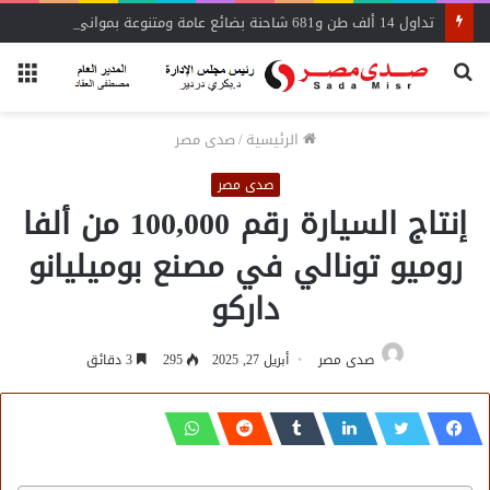
تداول 14 ألف طن و681 شاحنة بضائع عامة ومتنوعة بموانئ البحر الأحمر
بحث
الق
عن
الرئيسية
/
صدى مصر
صدى مصر
إنتاج السيارة رقم 100,000 من ألفا
روميو تونالي في مصنع بوميليانو
داركو
صدى مصر
أبريل 27, 2025
295
3 دقائق