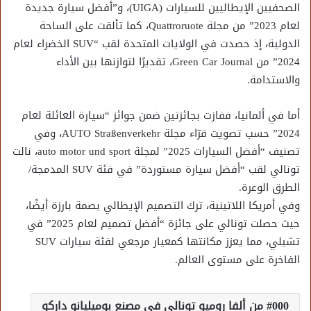
الصحفيين الإيطاليين للسيارات (UIGA)، و”أفضل سيارة جديدة
لعام 2023” من مجلة Quattroruote، كما تألقت على الساحة
الدولية، إذ حصدت في الولايات المتحدة لقب “SUV الخضراء لعام
2024” من Green Car Journal، تقديرًا لتوازنها بين الأداء
والاستدامة.
أما في ألمانيا، ففازت بجائزتين ضمن جوائز “سيارة العائلة لعام
2024” حسب تصويت قرّاء مجلة AUTO Straßenverkehr، وفي
تصنيف “أفضل السيارات 2025” لمجلة auto motor und sport، نالت
تونالي لقب “أفضل سيارة مستوردة” في فئة SUV المدمجة/
الطرق الوعرة.
وفي أمريكا اللاتينية، ترك التصميم الإيطالي بصمة بارزة أيضًا،
حيث حصلت تونالي على جائزة “أفضل تصميم لعام 2025” في
تشيلي، مما يعزز مكانتها كمعيار مرجعي لفئة سيارات SUV
الفاخرة على مستوى العالم.
000 من ألفا روميو تونالي في مصنع بوميليانو داركو