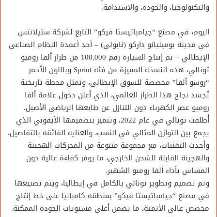
والتكنولوجيا، والجودة، والاستدامة.
اليوم، في مصنع “جيامباتيستا فيكو” التابع لشركة ستيلانتس
في مدينة بوميليانو داركو (نابولي) – أحد أعمدة النظام الصناعي
الإيطالي – تم إنتاج السيارة رقم 100,000 من طراز ألفا روميو
تونالي، هذه النسخة المميزة من فئة Sprint وباللون الأحمر
“روسو ألفا” مخصصة للسوق الإيطالي، وتمثل محطة تاريخية
تُجسد نجاح هذا الطراز العالمي، الذي أعلن دخول علامة ألفا
روميو عصر الكهرباء دون التنازل عن طابعها الرياضي الأصيل.
أُطلقت تونالي في عام 2022، وتتميز بتصميمها الأيقوني الذي
يجمع بين التوازن المثالي في النسب، والعناية الفائقة بالتفاصيل،
وأحدث التقنيات، مع مجموعة متنوعة من المحركات الهجينة
والهجينة القابلة للشحن الخارجي، ما يوفر كفاءة عالية دون
المساس بأداء ألفا روميو الشهير.
وتم تصميم وتطوير تونالي بالكامل في إيطاليا، ويتم تصنيعها
في مصنع “جيامباتيستا فيكو” بمنطقة كامبانيا على خط إنتاج
مخصص عالي الأتمتة، ما يضمن أعلى مستويات الجودة الممكنة.