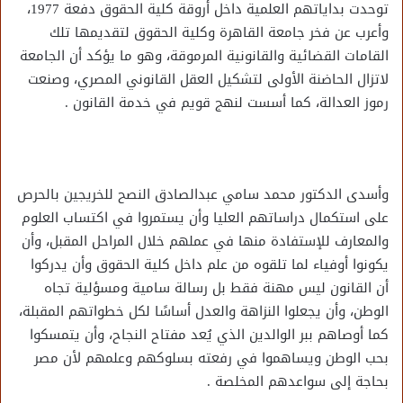
توحدت بداياتهم العلمية داخل أروقة كلية الحقوق دفعة 1977،
وأعرب عن فخر جامعة القاهرة وكلية الحقوق لتقديمها تلك
القامات القضائية والقانونية المرموقة، وهو ما يؤكد أن الجامعة
لاتزال الحاضنة الأولى لتشكيل العقل القانوني المصري، وصنعت
رموز العدالة، كما أسست لنهج قويم في خدمة القانون .
وأسدى الدكتور محمد سامي عبدالصادق النصح للخريجين بالحرص
على استكمال دراساتهم العليا وأن يستمروا في اكتساب العلوم
والمعارف للإستفادة منها في عملهم خلال المراحل المقبل، وأن
يكونوا أوفياء لما تلقوه من علم داخل كلية الحقوق وأن يدركوا
أن القانون ليس مهنة فقط بل رسالة سامية ومسؤلية تجاه
الوطن، وأن يجعلوا النزاهة والعدل أساسًا لكل خطواتهم المقبلة،
كما أوصاهم ببر الوالدين الذي يُعد مفتاح النجاح، وأن يتمسكوا
بحب الوطن ويساهموا في رفعته بسلوكهم وعلمهم لأن مصر
بحاجة إلى سواعدهم المخلصة .