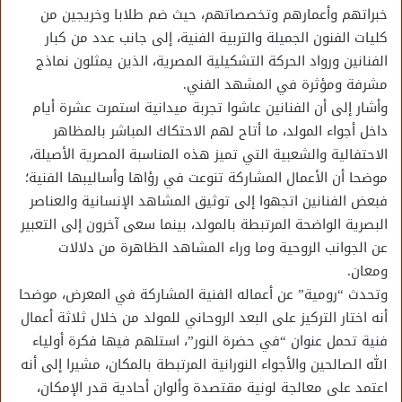
خبراتهم وأعمارهم وتخصصاتهم، حيث ضم طلابا وخريجين من
كليات الفنون الجميلة والتربية الفنية، إلى جانب عدد من كبار
الفنانين ورواد الحركة التشكيلية المصرية، الذين يمثلون نماذج
مشرفة ومؤثرة في المشهد الفني.
وأشار إلى أن الفنانين عاشوا تجربة ميدانية استمرت عشرة أيام
داخل أجواء المولد، ما أتاح لهم الاحتكاك المباشر بالمظاهر
الاحتفالية والشعبية التي تميز هذه المناسبة المصرية الأصيلة،
موضحا أن الأعمال المشاركة تنوعت في رؤاها وأساليبها الفنية؛
فبعض الفنانين اتجهوا إلى توثيق المشاهد الإنسانية والعناصر
البصرية الواضحة المرتبطة بالمولد، بينما سعى آخرون إلى التعبير
عن الجوانب الروحية وما وراء المشاهد الظاهرة من دلالات
ومعان.
وتحدث “رومية” عن أعماله الفنية المشاركة في المعرض، موضحا
أنه اختار التركيز على البعد الروحاني للمولد من خلال ثلاثة أعمال
فنية تحمل عنوان “في حضرة النور”، استلهم فيها فكرة أولياء
الله الصالحين والأجواء النورانية المرتبطة بالمكان، مشيرا إلى أنه
اعتمد على معالجة لونية مقتصدة وألوان أحادية قدر الإمكان،