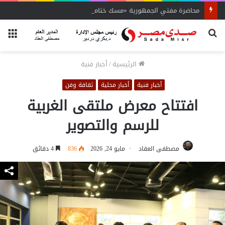
محاضرة مفتي الجمهورية «مسك ختام» فعاليات الفوج الأول
بحث
الق
عن
الرئيسية
/
أخبار فنية
أخبار فنية
أخبار محلية
ثقافة وفن
افتتاح معرض ملتقى الغربية
للرسم والتصوير
مصطفى العقاد
مايو 24, 2026
836
4 دقائق