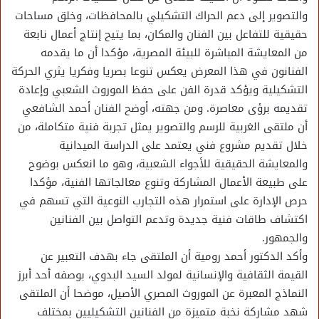
والتصوير إلى دعم الحراك التشكيلي بالمحافظات، وخلق مساحات
حقيقية للتفاعل بين الفنان والمكان، بما يتيح إنتاج أعمال نابعة
من المعايشة المباشرة للبيئة المصرية، مؤكدا أن ما يقدمه
الفنانون في هذا المعرض يعكس تنوعا بصريا وفكريا يثري الحركة
التشكيلية ويؤكد قدرة الفن على حفظ الموروث الشعبي وإعادة
تقديمه برؤى معاصرة. ومن جهته، أوضح الفنان أحمد الشافعي
أن ملتقى الغربية للرسم والتصوير يمثل تجربة فنية متكاملة، من
خلال تقديم مشروع فني يعتمد على الدراسة الميدانية
والمعايشة الحقيقية للأجواء الشعبية، وهو ما انعكس بوضوح
على طبيعة الأعمال المشاركة وتنوع معالجاتها الفنية، مؤكدا
حرص الإدارة على استمرار هذه التجارب النوعية التي تسهم في
اكتشاف طاقات فنية جديدة وتدعم التواصل بين الفنانين
والجمهور.
وأكد الدكتور أحمد رومية أن الملتقى جاء بهدف التعبير عن
القيمة الثقافية والإنسانية لمولد السيد البدوي، بوصفه أحد أبرز
النماذج المعبرة عن الموروث المصري الأصيل، موضحا أن الملتقى
شهد مشاركة نخبة متميزة من الفنانين التشكيليين بمختلف