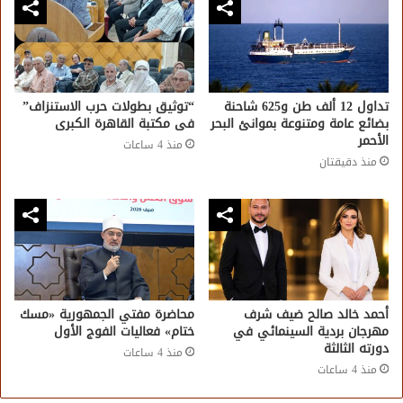
تداول 12 ألف طن و625 شاحنة
“توثيق بطولات حرب الاستنزاف”
بضائع عامة ومتنوعة بموانئ البحر
فى مكتبة القاهرة الكبرى
الأحمر
منذ 4 ساعات
منذ دقيقتان
أحمد خالد صالح ضيف شرف
محاضرة مفتي الجمهورية «مسك
مهرجان بردية السينمائي في
ختام» فعاليات الفوج الأول
دورته الثالثة
منذ 4 ساعات
منذ 4 ساعات