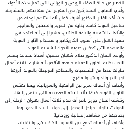
للتعبير عن حالة الصفاء الروحي والنوراني التي تميز هذه الأجواء.
وأعرب الفنانون المشاركون في المعرض عن سعادتهم بالمشاركة،
حيث أكد الفنان الدكتور أشرف كمال أنه استلهم لوحته من
تفاصيل المولد كافة، بداية من الضريح والمصلين والمراجيح
والألعاب الشعبية والباعة الجائلين، مشيرا إلى أنه اعتمد في
تنفيذ العمل على أسلوب الكاريكاتير واستخدام الألوان القوية
والمبهجة التي تعكس حيوية الأجواء الشعبية للمولد.
وأوضح الفنان الدكتور صلاح شعبان حسنين، أستاذ مساعد بقسم
النحت بكلية الفنون الجميلة جامعة الأقصر، أنه شارك بثلاثة أعمال
تناولت عددا من الشخصيات والمظاهر المرتبطة بالمولد، أبرزها
ثور النذر والدرويش والمهرج.
وأضاف أن أعماله تمزج بين الواقعية والسريالية، بينما تعكس
الألوان القوية فيها تأثير البيئة الصعيدية التي ينتمي إليها.
وكشف الفنان جورج ناصر أنه قدم ثلاثة أعمال بعنوان “الرحلة إلى
المولد”، تناولت مراحل الوصول إلى مولد السيد البدوي وما
يصاحبها من مشاهد إنسانية وروحانية.
وأضاف أن أعماله تجمع بين الأسلوب الكلاسيكي والتقنيات