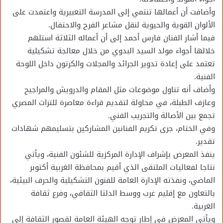
وأضافت أن أعمالها تنتمي إلى المدرسة التعبيرية واعتمدت على
الألوان القوية والحيوية لنقل مشاعر الفرح والاحتفال.
فيما أشار الفنان فارس أحمد إلى أن أعماله الثلاثة استلهم
خلالها أجواء مولد السيد البدوي من خلال معالجة تشكيلية
تعتمد على إعادة تدوير الجرائد والمجلات والكرتون داخل اللوحة
الفنية.
وأضاف أنه تناول موضوعات مثل المقام والدرويش والمراجيح
وعازف الطبلة، في محاولة لتقديم قراءة معاصرة للتراث المصري
تجمع بين الأصالة والتجريب الفني.
وفي الختام، جرى تكريم الفنانين المشاركين بتسليمهم شهادات
تقدير.
ينفذ المعرض بإشراف الإدارة المركزية للشئون الفنية، ويأتي
نتاجا لفعاليات الملتقى الذي أقيم بمحافظة الغربية أكتوبر
الماضي، ونفذته الإدارة العامة للفنون التشكيلية والحرف البيئية،
بالتعاون مع إقليم غرب ووسط الدلتا الثقافي، وفرع ثقافة
الغربية.
ويأتي المعرض في إطار توجه الهيئة العامة لقصور الثقافة إلى