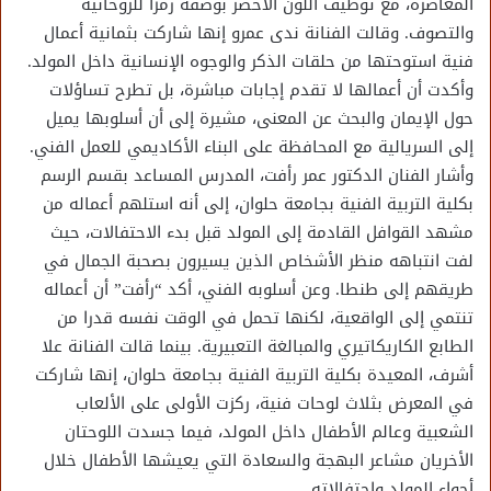
المعاصرة، مع توظيف اللون الأخضر بوصفه رمزا للروحانية
والتصوف. وقالت الفنانة ندى عمرو إنها شاركت بثمانية أعمال
فنية استوحتها من حلقات الذكر والوجوه الإنسانية داخل المولد.
وأكدت أن أعمالها لا تقدم إجابات مباشرة، بل تطرح تساؤلات
حول الإيمان والبحث عن المعنى، مشيرة إلى أن أسلوبها يميل
إلى السريالية مع المحافظة على البناء الأكاديمي للعمل الفني.
وأشار الفنان الدكتور عمر رأفت، المدرس المساعد بقسم الرسم
بكلية التربية الفنية بجامعة حلوان، إلى أنه استلهم أعماله من
مشهد القوافل القادمة إلى المولد قبل بدء الاحتفالات، حيث
لفت انتباهه منظر الأشخاص الذين يسيرون بصحبة الجمال في
طريقهم إلى طنطا. وعن أسلوبه الفني، أكد “رأفت” أن أعماله
تنتمي إلى الواقعية، لكنها تحمل في الوقت نفسه قدرا من
الطابع الكاريكاتيري والمبالغة التعبيرية. بينما قالت الفنانة علا
أشرف، المعيدة بكلية التربية الفنية بجامعة حلوان، إنها شاركت
في المعرض بثلاث لوحات فنية، ركزت الأولى على الألعاب
الشعبية وعالم الأطفال داخل المولد، فيما جسدت اللوحتان
الأخريان مشاعر البهجة والسعادة التي يعيشها الأطفال خلال
أجواء المولد واحتفالاته.