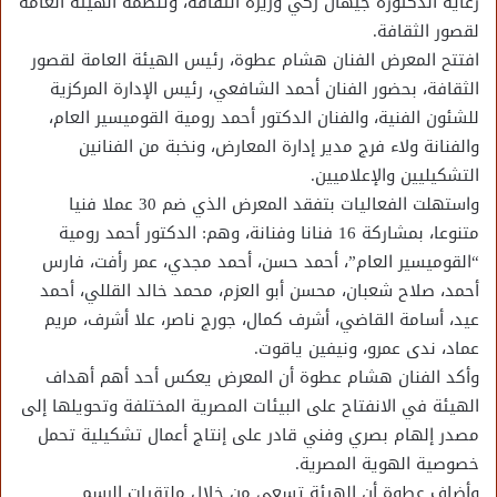
رعاية الدكتورة جيهان زكي وزيرة الثقافة، وتنظمه الهيئة العامة
لقصور الثقافة.
افتتح المعرض الفنان هشام عطوة، رئيس الهيئة العامة لقصور
الثقافة، بحضور الفنان أحمد الشافعي، رئيس الإدارة المركزية
للشئون الفنية، والفنان الدكتور أحمد رومية القوميسير العام،
والفنانة ولاء فرج مدير إدارة المعارض، ونخبة من الفنانين
التشكيليين والإعلاميين.
واستهلت الفعاليات بتفقد المعرض الذي ضم 30 عملا فنيا
متنوعا، بمشاركة 16 فنانا وفنانة، وهم: الدكتور أحمد رومية
“القوميسير العام”، أحمد حسن، أحمد مجدي، عمر رأفت، فارس
أحمد، صلاح شعبان، محسن أبو العزم، محمد خالد القللي، أحمد
عيد، أسامة القاضي، أشرف كمال، جورج ناصر، علا أشرف، مريم
عماد، ندى عمرو، ونيفين ياقوت.
وأكد الفنان هشام عطوة أن المعرض يعكس أحد أهم أهداف
الهيئة في الانفتاح على البيئات المصرية المختلفة وتحويلها إلى
مصدر إلهام بصري وفني قادر على إنتاج أعمال تشكيلية تحمل
خصوصية الهوية المصرية.
وأضاف عطوة أن الهيئة تسعى من خلال ملتقيات الرسم