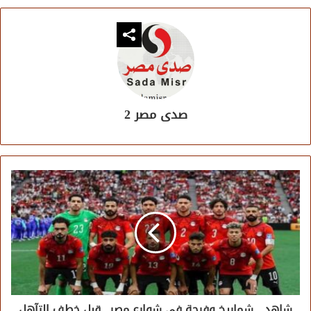
صدى مصر 2
شاهد....شماريخ وفرحة في شوارع مصر.. قبل خطف التآهل