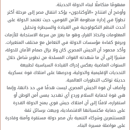
مفهومًا متكاملًا لبناء الدولة الحديثة.
وأوضح أن افتتاح «الأوكتاجون» يؤكد انتقال مصر إلى مرحلة أكثر
تطورًا في إدارة منظومة الأمن القومي، حيث تعتمد الدولة على
أحدث النظم التكنولوجية في القيادة والسيطرة وتحليل
المعلومات واتخاذ القرار، وهو ما يعزز من سرعة الاستجابة للأزمات
ويرفع كفاءة مؤسسات الدولة في التعامل مع مختلف المتغيرات.
وأكد محمود أن الجيش المصري كان ولا يزال صمام الأمان للدولة،
مشيرًا إلى أن ما شهدته القوات المسلحة من تطوير شامل خلال
السنوات الماضية يعكس إدراك القيادة السياسية لطبيعة
التحديات الإقليمية والدولية، وحرصها على امتلاك قوة عسكرية
حديثة تواكب التطورات العالمية.
وأضاف أن قوة الجيش المصري ليست هدفًا في حد ذاتها، وإنما
هي قوة لحماية السلام وردع أي تهديد يمس أمن الوطن أو
استقراره، لافتًا إلى أن امتلاك جيش قوي يمنح الدولة القدرة
على حماية مكتسباتها الاقتصادية، ويبعث برسائل ثقة
للمستثمرين وشركاء التنمية بأن مصر دولة مستقرة وآمنة وقادرة
على مواصلة مسيرة البناء.