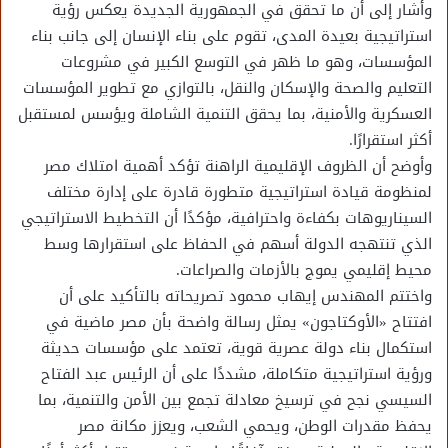
وأشار إلى أن ما تحقق في الجمهورية الجديدة يعكس رؤية
استراتيجية بعيدة المدى، تقوم على بناء الإنسان إلى جانب بناء
المؤسسات، وهو ما ظهر في التوسع الكبير في مشروعات
التعليم والصحة والإسكان والنقل، بالتوازي مع تطوير المؤسسات
العسكرية والأمنية، بما يحقق التنمية الشاملة ويؤسس لمستقبل
أكثر استقرارًا.
وأوضح أن الظروف الإقليمية الراهنة تؤكد أهمية امتلاك مصر
لمنظومة قيادة استراتيجية متطورة قادرة على إدارة مختلف
السيناريوهات بكفاءة واحترافية، مؤكدًا أن التخطيط الاستراتيجي
الذي تنتهجه الدولة أسهم في الحفاظ على استقرارها وسط
محيط إقليمي يموج بالأزمات والصراعات.
واختتم المهندس إيهاب محمود تصريحاته بالتأكيد على أن
افتتاح «الأوكتاجون» يمثل رسالة واضحة بأن مصر ماضية في
استكمال بناء دولة عصرية قوية، تعتمد على مؤسسات حديثة
ورؤية استراتيجية متكاملة، مشددًا على أن الرئيس عبد الفتاح
السيسي نجح في ترسيخ معادلة تجمع بين الأمن والتنمية، بما
يحفظ مقدرات الوطن، ويحمي الشعب، ويعزز مكانة مصر