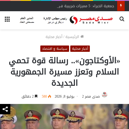
جمعية الخبراء: 5 مميزات ضريبية في مبادرة «مزرعتك في مصر»
بحث
الق
عن
الرئيسية
/
أخبار محلية
أخبار محلية
سياسة و اقتصاد
«الأوكتاجون».. رسالة قوة تحمي
السلام وتعزز مسيرة الجمهورية
الجديدة
صدى مصر 2
يوليو 8, 2026
580
2 دقائق