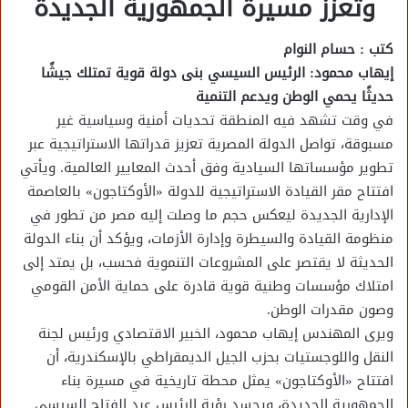
وتعزز مسيرة الجمهورية الجديدة
كتب : حسام النوام
إيهاب محمود: الرئيس السيسي بنى دولة قوية تمتلك جيشًا
حديثًا يحمي الوطن ويدعم التنمية
في وقت تشهد فيه المنطقة تحديات أمنية وسياسية غير
مسبوقة، تواصل الدولة المصرية تعزيز قدراتها الاستراتيجية عبر
تطوير مؤسساتها السيادية وفق أحدث المعايير العالمية. ويأتي
افتتاح مقر القيادة الاستراتيجية للدولة «الأوكتاجون» بالعاصمة
الإدارية الجديدة ليعكس حجم ما وصلت إليه مصر من تطور في
منظومة القيادة والسيطرة وإدارة الأزمات، ويؤكد أن بناء الدولة
الحديثة لا يقتصر على المشروعات التنموية فحسب، بل يمتد إلى
امتلاك مؤسسات وطنية قوية قادرة على حماية الأمن القومي
وصون مقدرات الوطن.
ويرى المهندس إيهاب محمود، الخبير الاقتصادي ورئيس لجنة
النقل واللوجستيات بحزب الجيل الديمقراطي بالإسكندرية، أن
افتتاح «الأوكتاجون» يمثل محطة تاريخية في مسيرة بناء
الجمهورية الجديدة، ويجسد رؤية الرئيس عبد الفتاح السيسي