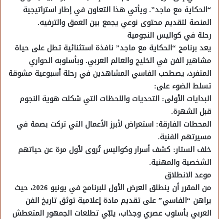
“الحكاية مع ماجد”. ويأتي هذا التعاون في إطار استراتيجية
المنصة لتقديم محتوى نوعي يجمع بين العمق والترفيه.
رحلة في كواليس النجومية
يعد برنامج “الحكاية مع ماجد” نافذة استثنائية تطل على حياة
مشاهير الفن في الخليج والعالم العربي. وبأسلوبه الحواري
المتفرد، يصطحب الفاسي المشاهدين في رحلة أسبوعية مشوقة
تسلط الضوء على:
البدايات الأولى: التحديات واللحظات التي شكلت هوية النجوم
قبل الشهرة.
المحطات الفارقة: استعراض لأبرز الأعمال التي تركت بصمة في
مسيرتهم الفنية.
خلف الستار: كشف أسرار وكواليس تُروى لأول مرة عن حياتهم
الشخصية والمهنية.
موعد الانطلاق
من المقرر أن ينطلق العرض الأول للبرنامج في يونيو 2026، حيث
يراهن “الفاسي” على تقديم مادة إعلامية توثق تاريخ الفن
العربي بأسلوب عصري وجذاب، يلبّي تطلعات الجمهور المتعطش