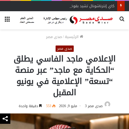
كاي إنترناشونال تشيد بقوة سوق السيارات المصري
بحث
الق
عن
الرئيسية
/
صدى مصر
صدى مصر
الإعلامي ماجد الفاسي يطلق
“الحكاية مع ماجد” عبر منصة
“تسعة” الإعلامية في يونيو
المقبل
صدى مصر 3
مايو 9, 2026
553
دقيقة واحدة