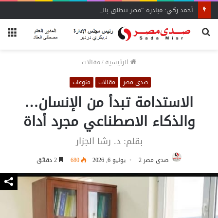
أحمد زكي: مبادرة “مصر تنطلق بالتصدير”
بحث
الق
عن
الرئيسية
/
مقالات
صدى مصر
مقالات
منوعات
الاستدامة تبدأ من الإنسان…
والذكاء الاصطناعي مجرد أداة
بقلم: د. رشا الجزار
صدى مصر 2
يوليو 6, 2026
680
2 دقائق