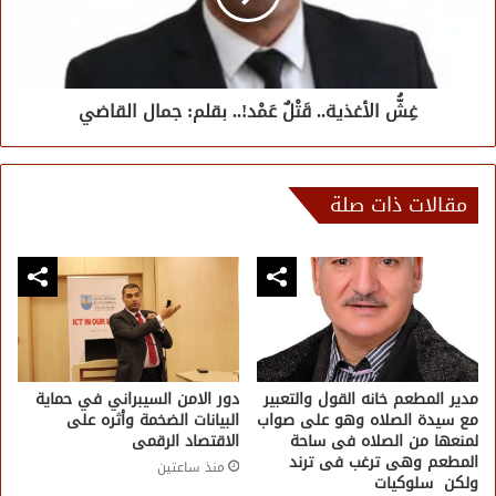
غِشُّ الأغذية.. قَتْلٌ عَمْد!.. ​بقلم: جمال القاضي
مقالات ذات صلة
مدير المطعم خانه القول والتعبير
دور الامن السيبراني في حماية
مع سيدة الصلاه وهو على صواب
البيانات الضخمة وأثره على
لمنعها من الصلاه فى ساحة
الاقتصاد الرقمى
المطعم وهى ترغب فى ترند
منذ ساعتين
ولكن سلوكيات