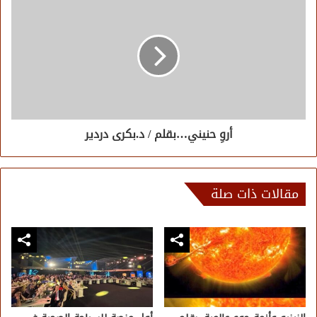
أروِ حنيني…بقلم / د.بكرى دردير
مقالات ذات صلة