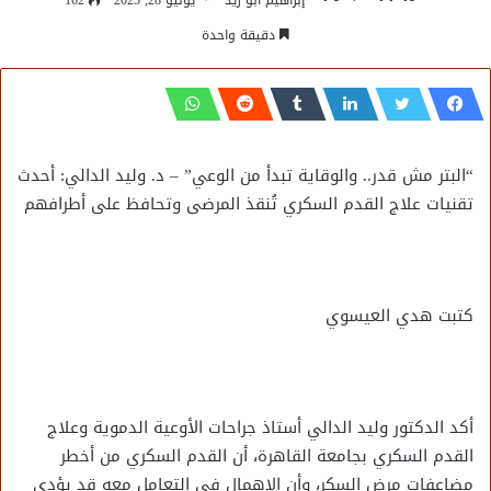
إبراهيم أبو زيد
يونيو 28, 2025
162
دقيقة واحدة
“البتر مش قدر.. والوقاية تبدأ من الوعي” – د. وليد الدالي: أحدث
تقنيات علاج القدم السكري تُنقذ المرضى وتحافظ على أطرافهم
كتبت هدي العيسوي
أكد الدكتور وليد الدالي أستاذ جراحات الأوعية الدموية وعلاج
القدم السكري بجامعة القاهرة، أن القدم السكري من أخطر
مضاعفات مرض السكر، وأن الإهمال في التعامل معه قد يؤدي