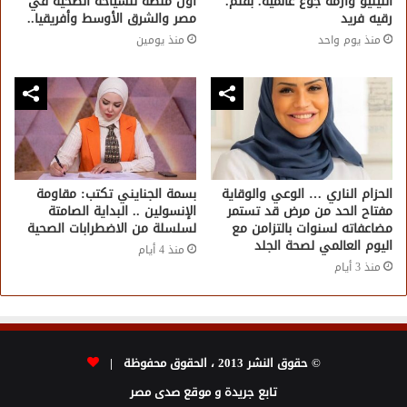
النينيو وأزمة جوع عالمية. بقلم.
أول منصة للسياحة الصحية في
رقيه فريد
مصر والشرق الأوسط وأفريقيا..
منذ يوم واحد
منذ يومين
الحزام الناري … الوعي والوقاية
بسمة الجنايني تكتب: مقاومة
مفتاح الحد من مرض قد تستمر
الإنسولين .. البداية الصامتة
مضاعفاته لسنوات بالتزامن مع
لسلسلة من الاضطرابات الصحية
اليوم العالمي لصحة الجلد
منذ 4 أيام
منذ 3 أيام
© حقوق النشر 2013 ، الحقوق محفوظة |
تابع جريدة و موقع صدى مصر