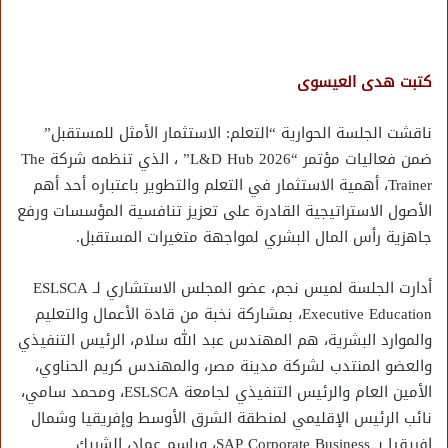
كتبت هدى العيسوى
ناقشت الجلسة الحوارية “التعلم: الاستثمار الأمثل للمستقبل”
ضمن فعاليات مؤتمر “L&D Hub 2026” ، الذي تنظمه شركة The
Trainer، أهمية الاستثمار في التعلم والتطوير باعتباره أحد أهم
الأصول الاستراتيجية القادرة على تعزيز تنافسية المؤسسات ورفع
جاهزية رأس المال البشري لمواجهة متغيرات المستقبل.
أدارت الجلسة لميس نجم، عضو المجلس الاستشاري لـ ESLSCA
Executive Education، بمشاركة نخبة من قادة الأعمال والتعليم
والموارد البشرية، هم المهندس عبد الله سلام، الرئيس التنفيذي
والعضو المنتدب لشركة مدينة مصر، والمهندس كريم الحناوي،
الأمين العام والرئيس التنفيذي لجامعة ESLSCA، ومحمد سامي،
نائب الرئيس الإقليمي لمنطقة الشرق الأوسط وإفريقيا وشمال
إفريقيا بـ SAP Corporate Business، وباسم عماد، الشريك