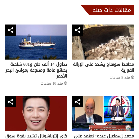
مقالات ذات صلة
محافظ سوهاج يشدد على الإزالة
تداول 14 ألف طن و681 شاحنة
الفورية
بضائع عامة ومتنوعة بموانئ البحر
الأحمر
منذ 8 ساعات
منذ 10 ساعات
محمد إسماعيل عبده: نعتمد على
كاي إنترناشونال تشيد بقوة سوق