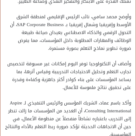
تمتلك القدرة على الابتكار والتفكير النقدي وصناعة التغيير.
وأوضح محمد سامي، نائب الرئيس الإقليمي لمنطقة الشرق
الأوسط وإفريقيا وشمال إفريقيا بـ SAP Corporate Business، أن
التحول الرقمي والذكاء الاصطناعي يعيدان صياغة طبيعة
الوظائف والمهارات المطلوبة داخل المؤسسات، مما يفرض
ضرورة تطوير نماذج التعلم بصورة مستمرة.
وأضاف أن التكنولوجيا توفر اليوم إمكانات غير مسبوقة لتخصيص
تجارب التعلم وتحليل الاحتياجات التدريبية وقياس أثرها، بما
يساعد المؤسسات على بناء كوادر أكثر جاهزية وكفاءة وقدرة
على تحقيق نتائج ملموسة للأعمال.
وأكد باسم عماد، الشريك المؤسس والرئيس التنفيذي لـ Aspire
Consulting International، أن العديد من المؤسسات ما زالت تنظر
إلى التدريب باعتباره نشاطاً منفصلاً عن منظومة الأعمال، في
حين أن الاتجاهات الحديثة تؤكد ضرورة ربط التعلم بالأداء والنتائج
المؤسسية.