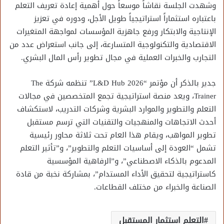
وشهدت الجلسة نقاشاً موسعاً حول أهمية إعادة تعريف التعلم
باعتباره استثماراً استراتيجياً طويل الأجل، ودوره في تعزيز
الإنتاجية والابتكار ورفع جاهزية المؤسسات لمواجهة المتغيرات
الاقتصادية والتكنولوجية المتسارعة، إلى جانب استعراض عدد من
التجارب والخبرات العملية في مجال تطوير رأس المال البشري.
جدير بالذكر أن مؤتمر “L&D Hub 2026” تنظمه شركة The
Trainer، ويعد منصة استراتيجية تجمع المتخصصين في مجالات
التعلم والتطوير والموارد البشرية وشركات التدريب، لاستكشاف
أحدث الاتجاهات والمنهجيات والتقنيات التي ترسم مستقبل
تطوير المواهب، ويقام هذا العام تحت ثلاثة محاور رئيسية
تشمل “العودة إلى أساسيات التعلم والتطوير”، و”تأثير التعلم
المدعوم بالذكاء الاصطناعي”، و”الرفاهية المؤسسية
كاستراتيجية لتحقيق الأداء المستدام”، بمشاركة نخبة من قادة
الصناعة والخبراء من مختلف القطاعات.
التعلم استثمار المستقبل