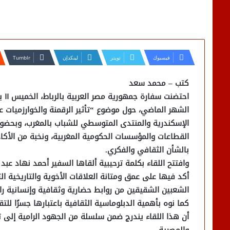
فيسبوك
تويتر
لينكدإن
كتب – محمد سعد
الشهر الماضي، حول موضوع “تأثير الرقمنة والخوارزميات ع
الإسكندرية والمنتدى المتوسطي للشباب بالمغرب، وبحضور 
القطاعات والمؤسسات الحكومية المغربية، ونخبة من الأكادي
بالشأن الثقافي والفكري.
وافتتح اللقاء بكلمة ترحيبية ألقاها السفير أحمد نهاد عب
أكد فيها على عمق ومتانة العلاقات الأخوية والتاريخية ال
الشعبين الشقيقين من روابط حضارية وثقافية وإنسانية راسخ
كما نوه بأهمية الدبلوماسية الثقافية باعتبارها جسرًا للت
أن هذا اللقاء يندرج ضمن سلسلة من الجهود الرامية إلى ت