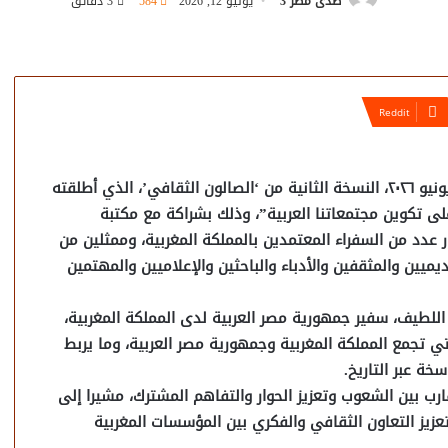
صدى مصر 3
يونيو 12, 2026
584
3 دقائق
احتضنت سفارة جمهورية مصر العربية بالرباط، الخميس ١١ يونيو ٢٠٢٦، النسخة الثانية من ‘الصالون الثقافي’، الذي أطلقته
لى تكوين مجتمعاتنا العربية”، وذلك بشراكة مع مكتبة
عدد من السفراء المعتمدين بالمملكة المغربية، وممثلين من
ميين والمثقفين والأدباء والباحثين والإعلاميين والمهتمين
د اللطيف، سفير جمهورية مصر العربية لدى المملكة المغربية،
تي تجمع المملكة المغربية وجمهورية مصر العربية، وما يربط
ة عبر التاريخ.
قارب بين الشعوب وتعزيز الحوار والتفاهم المشترك، مشيرا إلى
عزيز التعاون الثقافي والفكري بين المؤسسات المغربية