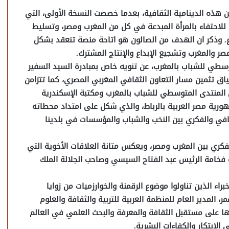
 هذه الدينامية الثقافية، بعدما خصصت النسخة الأولى، التي
، للاحتفاء بالمرأة المبدعة في كل من المغرب ومصر، وتسليط
ع. وذكر ان الهدف من الصالون هو اتاحة منصة تنعقد بشكل
صر والمغرب وتشجيع الإبداع والإنتاج المشترك.
توسطي للشباب بالمغرب، عن تنويه خاص بمبادرة السيد السفير
اق تثمين مسار التعاون الثقافي المغربي المصري، كما تتزامن
المنتدى المتوسطي للشباب بالمغرب ومكتبة الإسكندرية
هورية مصر العربية بالرباط، والذي شكل على امتداد محطاته
قافي والفكري بين النخب والشباب والمؤسسات في بلدينا
لفكري بين المغرب ومصر، ويعكس متانة العلاقات الأخوية التي
 فخامة الرئيس عبد الفتاح السيسي وصاحب الجلالة الملك
اء الذين تناولوا موضوع الرقمنة والخوارزميات من زوايا
 المدير العام للمنظمة العربية للتربية والثقافة والعلوم
اتها على مستقبل الثقافة والمعرفة والبحث العلمي في العالم
الابتكار والكفاءات البشرية.