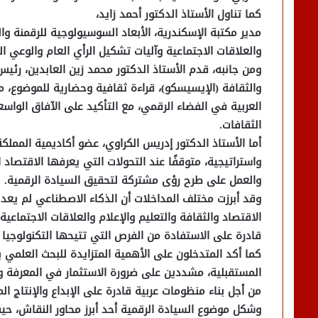
كما تناول الأستاذ الدكتور أحمد زايد،
مدير مكتبة الإسكندرية، الأبعاد السوسيولوجية للرقمنة وا
والعلاقات الاجتماعية وآليات تشكيل الرأي العام والوعي 
ومن جانبه، قدم الأستاذ الدكتور محمد زين العابدين، رئيس
والثقافة (الإيسيسكو)، قراءة ثقافية وحضارية للموضوع، مبر
العربية في الفضاء الرقمي، مع التأكيد على الآفاق الواسعة
الثقافات.
أما الأستاذ الدكتور إدريس الكراوي، عضو أكاديمية المملك
واستراتيجية، متوقفًا عند التحولات التي يعرفها الاقتصاد ا
والعمل على طرح رؤى مشتركة لتحقيق السيادة الرقمية.
وقد أبرزت مختلف المداخلات أن الذكاء الاصطناعي لم يعد 
الاقتصاد والثقافة والتعليم والإعلام والعلاقات الاجتماع
قادرة على الاستفادة من الفرص التي تتيحها التكنولوجيا ا
كما أكد المتدخلون على الأهمية المتزايدة للبحث العلمي ب
المستقبلية، مشددين على ضرورة الاستثمار في المعرفة وت
من أجل بناء منظومات عربية قادرة على الإبداع والإنتاج ا
وشكل موضوع السيادة الرقمية أحد أبرز محاور النقاش، حيث