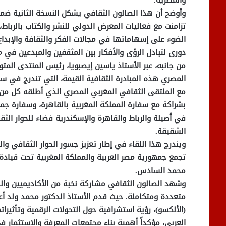
والمصرية.
وأوضح أن هذا الصالون الثقافي يشكل النسخة الثانية ضمن
تزامنت مع فعاليات المعرض الدولي للنشر والكتاب بالرباط
الضوء على إسهاماتها في مجالات الفكر والثقافة والإبدا
دورى لتبادل الرؤى والأفكار بين المثقفين والمبدعين في م
من جانبه، عبر الأستاذ ياسين إيصبويا، رئيس المنتدى الم
المصري هذه المبادرة الثقافية القيمة، التي تندرج في سي
مع الملتقى الثقافي المغربي المصري الذي أطلقه كل من 
بشراكة مع سفارة المملكة المغربية بالقاهرة، وسفارة جم
في أصيلة والرباط والقاهرة والإسكندرية فضاء للحوار الث
الشقيقة.
ويندرج هذا اللقاء في إطار تعزيز جسور الحوار الثقافي وا
تجمع جمهورية مصر العربية والمملكة المغربية تحت قيادة
محمد السادس.
وشهد الصالون الثقافي مشاركة نخبة من الأكاديميين والخبر
متعددة ومتكاملة. حيث قدم الأستاذ الدكتور محمد ولد أعمر،
(الألكسو)، رؤية استشرافية حول التحولات الرقمية وتأثير
العربي، مؤكداً أهمية بناء مجتمعات المعرفة والاستثمار في 