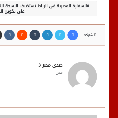
السفارة المصرية في الرباط تستضيف النسخة الثان
على تكوين الم
فيسبوك
تويتر
لينكدإن
شاركها
صدى مصر 3
محرر