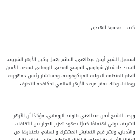
كتب – محمود الهندي
استقبل الشيخ أيمن عبدالغني، القائم بعمل وكيل الأزهر الشريف،
السيد داتشيان شولوس، المرشح الوطني الروماني لمنصب الأمين
العام للمنظمة الدولية للفرنكوفونية، ومستشار رئيس جمهورية
رومانيا، وذلك بمقر مرصد الأزهر العالمي لمكافحة التطرف .
ورحب الشيخ أيمن عبدالغني بالوفد الروماني، مؤكدًا أن الأزهر
الشريف يولي اهتمامًا كبيرًا بجهود تعزيز الحوار بين الثقافات
والأديان، ونشر قيم التعايش المشترك والسلام، باعتبارها من
الركائز الأساسية لمواجهة الفكر المتطرف وترسيخ الاستقرار