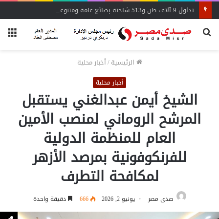
تداول 9 آلاف طن و513 شاحنة بضائع عامة ومتنوعة بموانئ البحر الأحمر
بحث
الق
عن
الرئيسية
/
أخبار محلية
أخبار محلية
الشيخ أيمن عبدالغني يستقبل
المرشح الروماني لمنصب الأمين
العام للمنظمة الدولية
للفرنكوفونية بمرصد الأزهر
لمكافحة التطرف
صدى مصر
يونيو 2, 2026
666
دقيقة واحدة