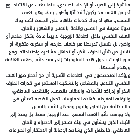
مباشرة إلى الضرب أو الإيذاء الجسدي، بينما يغيب عن الانتباه نوع
آخر من العنف قد يكون أشد أثرًا وأطول بقاءً، وهو العنف
النفسي. فهو لا يترك كدمات ظاهرة على الجسد، لكنه يترك
ندوبًا عميقة في النفس والثقة بالنفس والشعور بالأمان.
العنف النفسي داخل العلاقة الزوجية لا يبدأ عادةً بشكل صادم أو
واضح، بل يتسلل تدريجيًا عبر كلمات جارحة، أو سخرية متكررة، أو
تقليل من شأن الطرف الآخر، أو تجاهل مشاعره واحتياجاته. ومع
مرور الوقت تتحول هذه السلوكيات إلى نمط دائم يضعف العلاقة
ويهدم أسسها.
ويؤكد المتخصصون في العلاقات الأسرية أن من أخطر صور العنف
النفسي التلاعب بالمشاعر، والتشكيك المستمر في قدرات الطرف
الآخر أو إدراكه للأحداث، والعقاب بالصمت، والتهديد العاطفي،
والرقابة المفرطة. فهذه الممارسات تجعل الضحية تعيش في
حالة دائمة من القلق والتوتر وفقدان الثقة بالنفس.
ولا يتوقف تأثير العنف النفسي عند الزوجين فقط، بل يمتد إلى
الأبناء الذين ينشأون في بيئة تفتقر إلى الاحترام والأمان
العاطفي. فالطفل الذي يشاهد الإهانة أو الاحتقار أو الصراعات