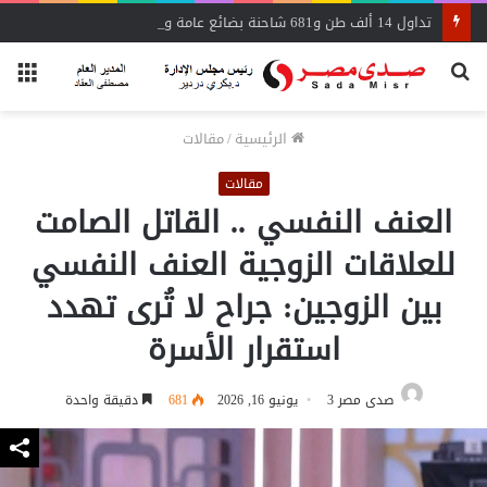
تداول 14 ألف طن و681 شاحنة بضائع عامة ومتنوعة بموانئ البحر الأحمر
بحث
الق
عن
الرئيسية
/
مقالات
مقالات
العنف النفسي .. القاتل الصامت
للعلاقات الزوجية العنف النفسي
بين الزوجين: جراح لا تُرى تهدد
استقرار الأسرة
صدى مصر 3
يونيو 16, 2026
681
دقيقة واحدة