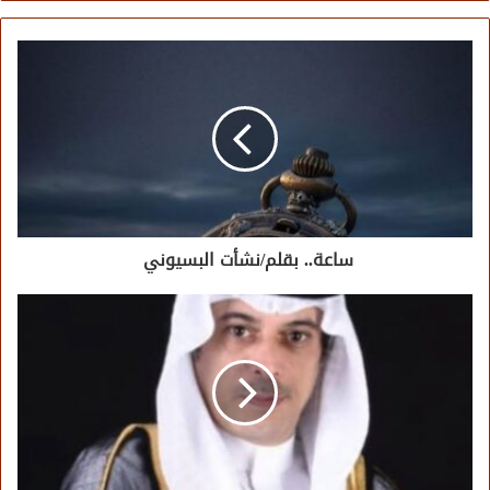
ساعة.. بقلم/نشأت البسيوني