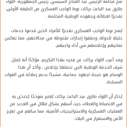
منح فخامة الرئيس عبد الفتاح السيسي، رئيس الجمهورية، اللواء
طارق عبد الباعث بركات نوط الواجب العسكري من الطبقة الأولى،
تقديرًا لعطائه وجهوده الوطنية المخلصة .
يُمنح نوط الواجب العسكري تقديرًا للأفراد الذين قدموا خدمات
جليلة للدولة، وحققوا إنجازات ملحوظة في مجالاتهم، مما يعكس
تفانيهم وإخلاصهم في أداء واجبهم.
وقد أعرب اللواء بركات عن فخره بهذا التكريم، مؤكدًا أنه يُمثل
شرف الخدمة الوطنية التي تحملها بإخلاص ، وأكد أن هذا
الوسام هو نتيجة لجهود جماعية، مشيدًا بدعم زملائه في القوات
المسلحة.
يُذكر أن اللواء طارق عبد الباعث بركات يُعتبر نموذجًا يُحتذى به
في الانضباط والعطاء، حيث أسهم بشكل فعّال في العديد من
العمليات العسكرية والاستراتيجيات الأمنية، مما ساهم في تعزيز
الأمن والاستقرار في البلاد.