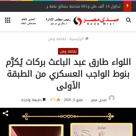
تداول 14 ألف طن و681 شاحنة بضائع عامة ومتنوعة بموانئ البحر الأحمر
بحث
الق
عن
الرئيسية
/
ثقافة وفن
ثقافة وفن
اللواء طارق عبد الباعث بركات يُكرَّم
بنوط الواجب العسكري من الطبقة
الأولى
صدى مصر
مايو 9, 2026
675
دقيقة واحدة