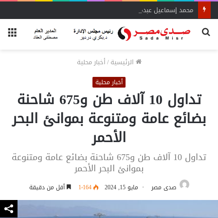
محمد إسماعيل عبده: نعتمد على بيانات دقيقة لنقل نبض السوق لـ«الشراء الموحد»
بحث
الق
عن
الرئيسية
/
أخبار محلية
أخبار محلية
تداول 10 آلاف طن و675 شاحنة
بضائع عامة ومتنوعة بموانئ البحر
الأحمر
تداول 10 آلاف طن و675 شاحنة بضائع عامة ومتنوعة
بموانئ البحر الأحمر
صدى مصر
مايو 15, 2024
1٬164
أقل من دقيقة