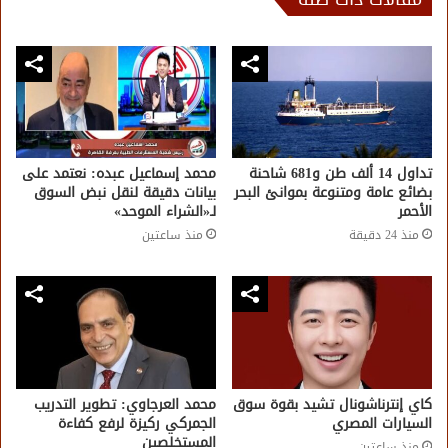
تداول 14 ألف طن و681 شاحنة
محمد إسماعيل عبده: نعتمد على
بضائع عامة ومتنوعة بموانئ البحر
بيانات دقيقة لنقل نبض السوق
الأحمر
لـ«الشراء الموحد»
منذ 24 دقيقة
منذ ساعتين
كاي إنترناشونال تشيد بقوة سوق
محمد العرجاوي: تطوير التدريب
السيارات المصري
الجمركي ركيزة لرفع كفاءة
المستخلصين
منذ ساعتين