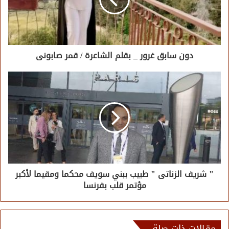
دون سابق غرور _ بقلم الشاعرة / قمر صابونی
" شريف الزناتى " طبيب ببني سويف محكما ومقيما لأكبر
مؤتمر قلب بفرنسا
مقالات ذات صلة