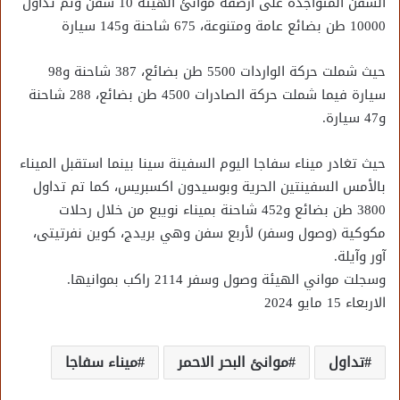
السفن المتواجدة على أرصفة موانئ الهيئة 10 سفن وتم تداول
10000 طن بضائع عامة ومتنوعة، 675 شاحنة و145 سيارة
حيث شملت حركة الواردات 5500 طن بضائع، 387 شاحنة و98
سيارة فيما شملت حركة الصادرات 4500 طن بضائع، 288 شاحنة
و47 سيارة.
حيث تغادر ميناء سفاجا اليوم السفينة سينا بينما استقبل الميناء
بالأمس السفينتين الحرية وبوسيدون اكسبريس، كما تم تداول
3800 طن بضائع و452 شاحنة بميناء نويبع من خلال رحلات
مكوكية (وصول وسفر) لأربع سفن وهي بريدج، كوين نفرتيتى،
آور وآيلة.
وسجلت مواني الهيئة وصول وسفر 2114 راكب بموانيها.
الاربعاء 15 مايو 2024
تداول
موانئ البحر الاحمر
ميناء سفاجا