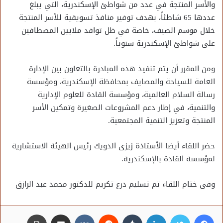
والأسر المنتجة في عدد من شواطئ الإسكندرية، التي يبلغ
عددها 65 شاطئاً، بهدف توفير منافذ تسويقية للأسر المنتجة
خلال موسم الصيف، خاصة في ظل توافد ملايين المصطافين
على شواطئ الإسكندرية سنوياً.
ومن المقرر أن يتم تنفيذ هذه المبادرة بالتعاون بين الإدارة
العامة للسياحة والمصايف بمحافظة الإسكندرية، ومؤسسة
رسالة السلام العالمية، ومؤسسة القادة للعلوم الإدارية
والتنمية، في إطار دعم المشروعات الصغيرة وتمكين الأسر
المنتجة وتعزيز التنمية المجتمعية.
حضر اللقاء أيضا الأستاذة زيزى الدويك رئيس الهيئة الاستشارية
لمؤسسة القادة بالإسكندرية.
وفى ختام اللقاء تم تسليم درع تكريم للدكتور محمد عبد الرازق
فيسبوك
تويتر
لينكدإن
مشاركة عبر البريد
طباعة