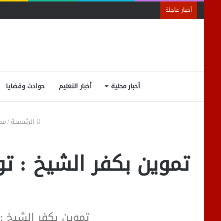
أخبار عاجلة
أخبار محلية
أخبار التعليم
حوادث وقضايا
الرئيسية
/
مح
تموين بكفر الشيخ : توريد 224885 طن و 321 كجم من الأقماح الم