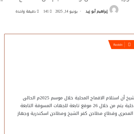
إبراهيم أبو زيد
يونيو 14, 2025
141
دقيقة واحدة
صرح الدكتورعادل بيومي الهابط وكيل وزارة تموين كفر الشيخ أن استلام الاقماح المحلية خلال موسم 2025م الحالى
وفقا لقرار الدكتور شريف فاروق وزير التموين والتجارة الداخلية يتم من خلال 26 موقع تابعة للجهات المسوقة التابعة
عى المصرى وقطاع مطاحن كفر الشيخ ومطاحن اسكندرية وجهاز