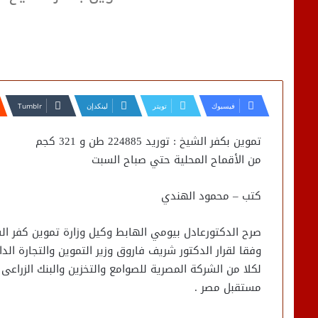
فيسبوك
تويتر
لينكدإن
تموين بكفر الشيخ : توريد 224885 طن و 321 كجم
من الأقماح المحلية حتي صباح السبت
كتب – محمود الهندي
لكلا من الشركة المصرية للصوامع والتخزين والبنك الزرا
مستقبل مصر .