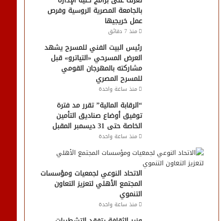
تعرف على برامج كلية الإدارة
بالجامعة المصرية الروسية وفرص
عمل خريجيها
منذ 7 دقائق
رئيس البيت الفني للمسرح يشهد
العرض المسرحي «التياترو» قبل
مشاركته بالمهرجان القومي
للمسرح المصري
منذ ساعة واحدة
“الرقابة المالية” تقرر مد فترة
توفيق أوضاع صناديق التأمين
الخاصة حتى 31 ديسمبر المقبل
منذ ساعة واحدة
الاتحاد النوعي لجمعيات ومؤسسات
المجتمع الأهلي لتعزيز التعاون
التنموي
منذ ساعة واحدة
وزير الثقافة يتفقد التشطيبات