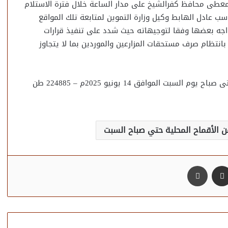
المعطى محافظ كفرالشيخ على مدار الساعة خلال فترة الاستلام
ب عادل الهابط وكيل وزارة التموين لمتابعة تلك المواقع
اجه بعضها وفقا لتوجيهاته حيث شدد على تنفيذ قرارات
 بانتظام صرف مستحقات المزارعين والموردين بما لا يتجاوز
وقد بلغ اجمالى المورد منذ بداية فتح مواقع الاستلام وحتى صباح يوم السبت الموافق 14 يونيو 2025م – 224885 طن
مشاركة عبر البريد
طباعة