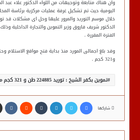
وان هناك متابعة وتوجيهات من اللواء الدكتور علاء عبد 
اليومية حيث تم تشكيل غرفة عمليات مركزية برئاسة المحاس
خلال موسم التوريد والمرور عليها وحل اى مشكلات قد تو
الدكتور شريف فاروق وزير التموين والتجارة الداخلية وذلك
الفترة المقررة .
و321 كجم .
تموين بكفر الشيخ : توريد 224885 طن و 321 كجم من الأقماح المحلية حتي صباح السبت
فيسبوك
تويتر
لينكدإن
شاركها