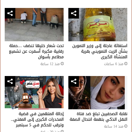
استغاثة عاجلة إلى وزير التموين
تحت شعار خليها تنضف …حملة
بشأن الزيت التمويني بقرية
رقابية مكبرة أسفرت عن تشميع
المنشأة الكبرى
مطاعم بأسوان
منذ 6 ساعات
منذ 12 ساعة
نقابة الصحفيين تبلغ ضد فتاة
إحالة المتهمين في قضية
النقل الذكي بتهمة انتحال الصفة
المخدرات الكبرى إلى المفتي..
وترقب للحكم في 5 سبتمبر
منذ 14 ساعة