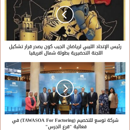
رئيس الإتحاد الليبي لرياضان الجيب كون يصدر قرار تشكيل
اللجنة التحضيرية بطولة شمال افريقيا
شركة توسع للتخصيم (TAWASOA For Factoring) في
فعالية "قرع الجرس"