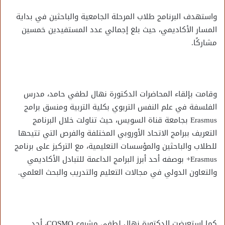
واستهدف البرنامج طلاب المرحلة الجامعية والباحثين في بداية
المسار الأكاديمي، حيث بلغ إجمالي عدد المستفيدين خمسين
مشاركًا.
وقامت بإلقاء المحاضرات الدكتورة نهال لطفي حامد، مدرس
الفلسفة في علم النفس التربوي بكلية التربية ومنسق برامج
Erasmus بجامعة قناة السويس، حيث تناولت خلال البرنامج
التعريف ببرامج الاتحاد الأوروبي المختلفة والفرص التي تتيحها
للطلاب والباحثين والمؤسسات التعليمية، مع التركيز على برنامج
Erasmus+ بوصفه أحد أبرز البرامج الداعمة للتبادل الأكاديمي
والتعاون الدولي في مجالات التعليم والتدريب والبحث العلمي.
كما استعرضت الدكتورة نهال لطفي مشروع COSMO، أحد