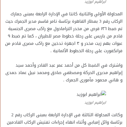
ابراهيم ابوزيد
المحاولة الأولي والثانية كانتا في الإدارة الرابعة بمبنى جمارك
الركاب رقم 3 بمطار القاهرة برئاسة تامر قاسم مدير الجمرك حيث
تم ضبط ١٣٦ قرص من مخدر الترامادول مع راكب مصرى الجنسية
قادم من باريس على رحلة خطوط مصر للطيران ، كما تم ضبط ٩
عبوات بهم زيت مخدر و ٣ اجهزة تدخين مع راكب مصرى قادم من
فرانكفورت على رحلة الخطوط الألمانية .
واشترك في الضبط كل من أحمد عمر عبد القادر وأحمد سيد
إبراهيم مديرى الحركة ومصطفي صادق ومحمد نبيل عماد حمدى
و هاني محمود مأمورى الجمرك .
ابراهيم ابوزيد
وكانت المحاولة الثالثة فى الإدارة الرابعة بمبنى الركاب رقم 2
برئاسة وائل إمبابي وأثناء انهاء إجراءات تفتيش الركاب القادمين