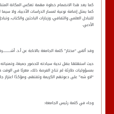
كما يعد هذا الانضمام خطوة مهمة تعكس المكانة المتنام
كما يمثل إضافة نوعية لمسار الدراسات الأدبية، ولا سيما
للتبادل العلمي والثقافي، وزيارات الباحثين والكتاب، وتباد
الأدبي.
وقد ألقى “مختار” كلمة الجامعة بالانابة عن أ.د. أشــــــــــرف ح
حيث استهلها بنقل تحية سيادته للحضور جميعا، وتمنياته ب
بمسؤوليات طارئة لم تتاح الفرصة ذلك، معربًا في الوقت ذا
“لاو شه” على دعوتهم الكريمة وثقتهم، ومؤكدًا اعتزاز ج
وجاء في كلمة رئيس الجامعة: