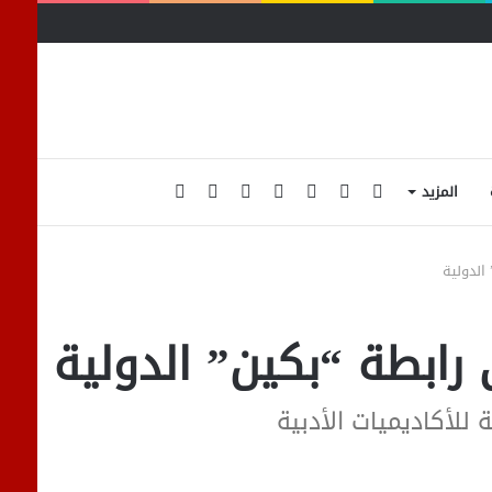
فيسبوك
تويتر
يوتيوب
انستقرام
تسجيل
إضافة
الوضع
المزيد
الدخول
عمود
المظلم
الدولية
جانبي
رابطة “بكين” الدولية
للأكاديميات الأدبية