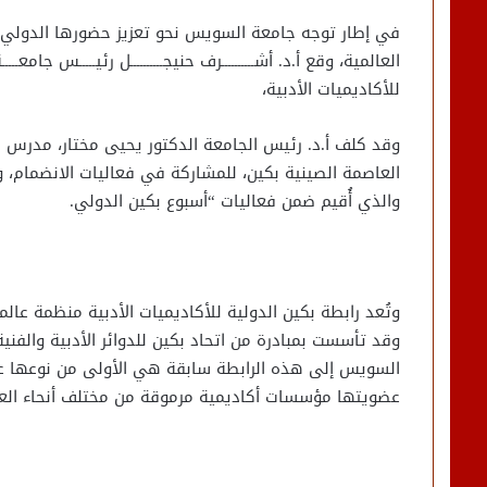
في إطار توجه جامعة السويس نحو تعزيز حضورها الدولي 
العالمية، وقع أ.د. أشــــــــــرف حنيجــــــــــل رئيـــــس جا
للأكاديميات الأدبية،
وقد كلف أ.د. رئيس الجامعة الدكتور يحيى مختار، مدرس ال
العاصمة الصينية بكين، للمشاركة في فعاليات الانضمام، وإ
والذي أُقيم ضمن فعاليات “أسبوع بكين الدولي.
وتُعد رابطة بكين الدولية للأكاديميات الأدبية منظمة عالمي
وقد تأسست بمبادرة من اتحاد بكين للدوائر الأدبية والفني
السويس إلى هذه الرابطة سابقة هي الأولى من نوعها ع
عضويتها مؤسسات أكاديمية مرموقة من مختلف أنحاء العا