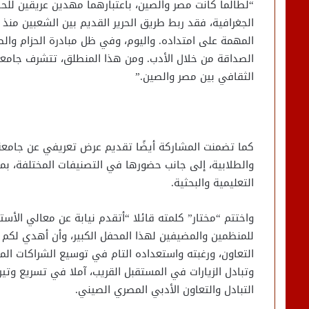
“لطالما كانت مصر والصين، باعتبارهما مهدين عريقين للحضا
الجغرافية، فقد ربط طريق الحرير القديم بين الشعبين من
المهمة على امتداده. واليوم، وفي ظل مبادرة الحزام والطر
الصداقة من خلال الأدب. ومن هذا المنطلق، تتشرف جامعة 
الثقافي بين مصر والصين.”
كما تضمنت المشاركة أيضًا تقديم عرض تعريفي عن جامعة
والطلابية، إلى جانب حضورها في التصنيفات المختلفة، ب
التعليمية والبحثية.
واختتم “مختار” كلمته قائلا “أتقدم نيابة عن معالي الأس
للمنظمين والمضيفين لهذا المحفل الكبير، وأن أهدي لكم د
التعاون، ورغبته واستعداده التام في توسيع الشراكات الم
وتبادل الزيارات في المستقبل القريب، آملا في تسريع وتير
التبادل والتعاون الأدبي المصري الصيني.