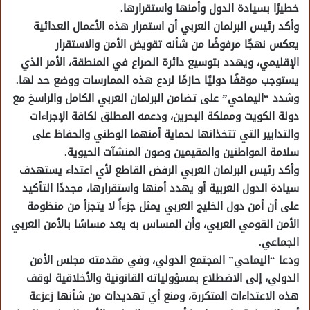
خطيرًا بسيادة الدول وأمنها واستقرارها.
وأكد رئيس البرلمان العربي أن استمرار هذه الأعمال العدائية
يعكس نهجًا مرفوضًا من شأنه تقويض الأمن والاستقرار
الإقليمي، ويهدد بتوسيع دائرة الصراع في المنطقة، الأمر الذي
يستوجب موقفًا دوليًا حازمًا لردع هذه الممارسات ووضع حد لها.
وشدد “اليماحي” على تضامن البرلمان العربي الكامل والراسخ مع
دولة الكويت ومملكة البحرين، ودعمه المطلق لكافة الإجراءات
والتدابير التي تتخذانها لحماية أمنهما الوطني والحفاظ على
سلامة المواطنين والمقيمين وصون المنشآت الحيوية.
وأكد رئيس البرلمان العربي الرفض القاطع لأي اعتداء يستهدف
سيادة الدول العربية أو يهدد أمنها واستقرارها، مجددًا التأكيد
على أن أمن دول الخليج العربي يمثل جزءاً لا يتجزأ من منظومة
الأمن القومي العربي، وأن المساس به يعد مساسًا بالأمن العربي
الجماعي.
ودعا “اليماحي” المجتمع الدولي، وفي مقدمته مجلس الأمن
الدولي، إلى الاضطلاع بمسؤولياته القانونية والأخلاقية لوقف
هذه الاعتداءات المتكررة، ومنع أي تهديدات من شأنها زعزعة