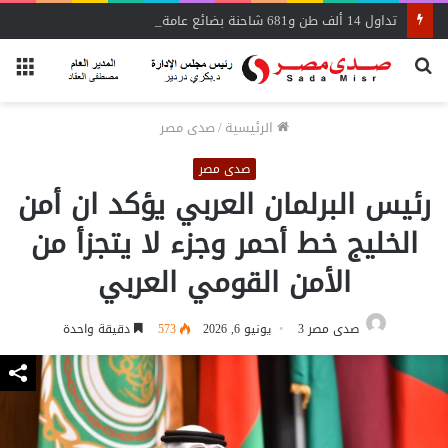
تداول 14 ألف طن و681 شاحنة بضائع عامة ومتنوعة بموانئ البحر الأحمر
بحث
الق
عن
الرئيسية
/
صدى مصر
صدى مصر
رئيس البرلمان العربي يؤكد ان أمن
الخليج خط أحمر وجزء لا يتجزأ من
الأمن القومي العربي
صدى مصر 3
يونيو 6, 2026
573
دقيقة واحدة