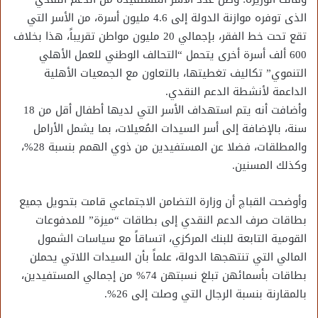
الذى توفره موازنة الدولة إلى 4.6 مليون أسرة، من الأسر التي
تقع تحت خط الفقر، بإجمالي 20 مليون مواطن تقريباً، هذا بخلاف
600 ألف أسرة أخرى يتحمل “التحالف الوطني للعمل الأهلي
التنموي” تكاليف تغطيتها، بالتعاون مع الجمعيات الأهلية
الداعمة لأنشطة الدعم النقدي.
وأضافت أنه يتم استهداف الأسر التي لديها أطفال أقل من 18
سنة، بالإضافة إلى أسر السيدات المُعيلات، بما يشمل الأرامل
والمطلقات، فضلا عن المستفيدين من ذوي الهمم بنسبة 28%،
وكذلك المسنين.
وأوضحت القباچ أن وزارة التضامن الاجتماعي قامت بتحويل جميع
بطاقات صرف الدعم النقدي إلى بطاقات “ميزة” للمدفوعات
القومية التابعة للبنك المركزي، اتساقاً مع سياسات الشمول
المالي التي تنتهجها الدولة، علماً بأن السيدات اللاتي يحملن
بطاقات بأسمائهن تبلغ نسبتهن 74% من إجمالي المستفيدين،
بالمقارنة بنسبة الرجال التي وصلت إلى 26%.