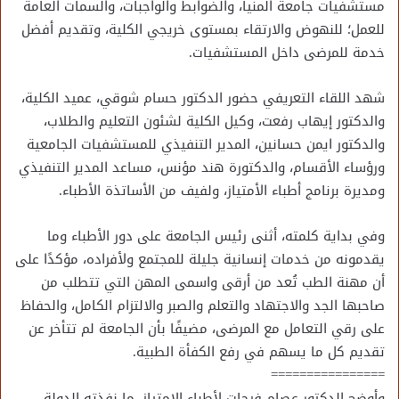
مستشفيات جامعة المنيا، والضوابط والواجبات، والسمات العامة
للعمل؛ للنهوض والارتقاء بمستوى خريجي الكلية، وتقديم أفضل
خدمة للمرضى داخل المستشفيات.
شهد اللقاء التعريفي حضور الدكتور حسام شوقي، عميد الكلية،
والدكتور إيهاب رفعت، وكيل الكلية لشئون التعليم والطلاب،
والدكتور ايمن حسانين، المدير التنفيذي للمستشفيات الجامعية
ورؤساء الأقسام، والدكتورة هند مؤنس، مساعد المدير التنفيذي
ومديرة برنامج أطباء الأمتياز، ولفيف من الأساتذة الأطباء.
وفي بداية كلمته، أثنى رئيس الجامعة على دور الأطباء وما
يقدمونه من خدمات إنسانية جليلة للمجتمع ولأفراده، مؤكدًا على
أن مهنة الطب تُعد من أرقى واسمى المهن التي تتطلب من
صاحبها الجد والاجتهاد والتعلم والصبر والالتزام الكامل، والحفاظ
على رقي التعامل مع المرضى، مضيفًا بأن الجامعة لم تتأخر عن
تقديم كل ما يسهم في رفع الكفأة الطبية.
================
وأوضح الدكتور عصام فرحات لأطباء الامتياز، ما نفذته الدولة