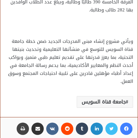
الفرقة الخامسة 390 طالبًا وطالبة، ويبلغ عدد الطلاب الوافدين
بها 282 طالب وطالبة.
ويأتي مشروع إنشاء مبنى المدرجات الجديد ضمن خطة جامعة
قناة السويس للتوسع في منشآتها التعليمية وتحديث بنيتها
التحتية، بما يعزز قدرتها على تقديم تعليم طبي متميز، ويواكب
أحدث النظم والمعايير الأكاديمية، بما يدعم رسالة الجامعة في
إعداد أطباء مؤهلين قادرين على تلبية احتياجات المجتمع وسوق
العمل.
جامعة قناة السويس
فيسبوك
تويتر
لينكدإن
مشاركة عبر البريد
طباعة