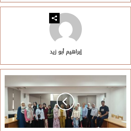
إبراهيم أبو زيد