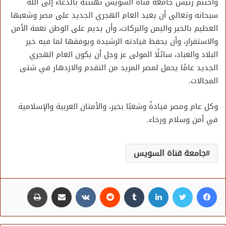
واختتم رئيس جامعة قناة السويس تهنئته بالدعاء إلى الله
سبحانه وتعالى أن يعيد العام الهجري الجديد على مصر وشعبها
العظيم بالخير واليمن والبركات، وأن يديم على الوطن نعمة الأمن
والاستقرار، وأن يحفظ قيادته الرشيدة ويوفقها لما فيه خير
البلاد والعباد، سائلًا المولى عز وجل أن يكون العام الهجري
الجديد عامًا يحمل لمصر المزيد من التقدم والازدهار في شتى
المجالات.
وكل عام ومصر قيادةً وشعبًا بخير، والأمتان العربية والإسلامية
في أمن وسلام ورخاء.
جامعة قناة السويس
فيسبوك
تويتر
لينكدإن
مشاركة عبر البريد
طباعة