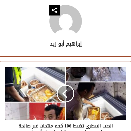
إبراهيم أبو زيد
الطب البيطرى تضبط 106 كجم منتجات غير صالحة